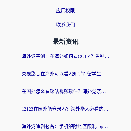
应用权限
联系我们
最新资讯
海外党亲测：在海外如何看CCTV？告别“仅限大陆播放”的实用指南
央视影音在海外可以看吗知乎？留学生亲测：3步解决地域限制+追剧自由
在国外怎么看咪咕视频软件？海外党亲测有效的回国加速方案
12123在国外能登录吗？海外华人必看的回国加速实用指南
海外党追剧必备：手机解除地区限制app怎么选？解决央视视频&国内剧地区限制全指南