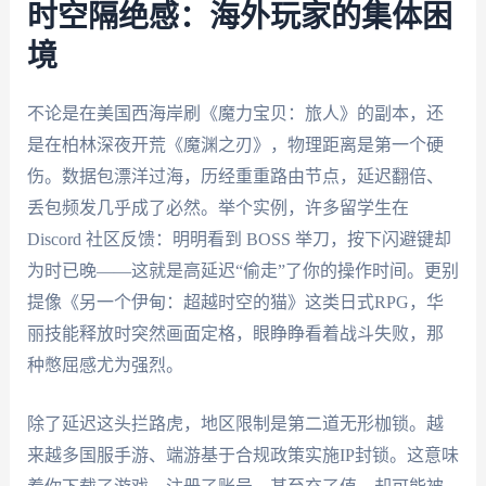
时空隔绝感：海外玩家的集体困
境
不论是在美国西海岸刷《魔力宝贝：旅人》的副本，还
是在柏林深夜开荒《魔渊之刃》，物理距离是第一个硬
伤。数据包漂洋过海，历经重重路由节点，延迟翻倍、
丢包频发几乎成了必然。举个实例，许多留学生在
Discord 社区反馈：明明看到 BOSS 举刀，按下闪避键却
为时已晚——这就是高延迟“偷走”了你的操作时间。更别
提像《另一个伊甸：超越时空的猫》这类日式RPG，华
丽技能释放时突然画面定格，眼睁睁看着战斗失败，那
种憋屈感尤为强烈。
除了延迟这头拦路虎，地区限制是第二道无形枷锁。越
来越多国服手游、端游基于合规政策实施IP封锁。这意味