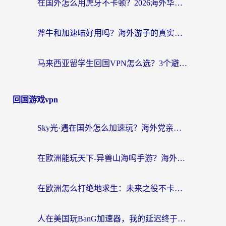
在国外怎么用虎牙不卡顿？2026海外华人亲测有效的回国加速器选择指南
斧牛和加速喵好用吗？海外游子的真实选择困境
马来西亚留学生回国VPN怎么选？3个避坑点+1款实测好用的加速器推荐
回国游戏vpn
Sky光·遇在国外怎么加速玩？海外党亲测有效的国服游戏加速指南
在欧洲能玩天下-异兽山海吗手游？海外玩家的加速器生存指南
在欧洲怎么打绝地求生：未来之役不卡？留学生亲测的加速器避坑指南
人在美国玩BanG加速器，我的延迟终于绿了