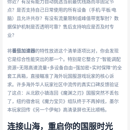
你近？有没有能力自动挑选当前最优线路而非固定节
点？是否支持自己日常使用的所有设备（手机/平板/电
脑）且允许共存？有没有流量限制或峰值带宽掣肘？数
据保护机制是否透明可靠？售后支持响应是否及时专
业？
将
番茄加速器
的特性放进这个清单逐项比对，你会发现
它是综合性能突出的那一个。特别是它整合了“智能调配
资源+无限高速流量+多设备自由+强加密+实时保障”的全
套工具箱，直接瞄准了海外玩国服游戏玩家的核心诉
求。许多海外华人玩家社区中流传的真实口碑反馈验证
了这点：从北欧小镇连回《魔渊之刃》国服突然不丢包
了，纽约宿舍玩《魔力宝贝》组队终于不再掉线，墨尔
本玩家回传《另一个伊甸》高清录屏也无比顺畅。
连接山海，重启你的国服时光