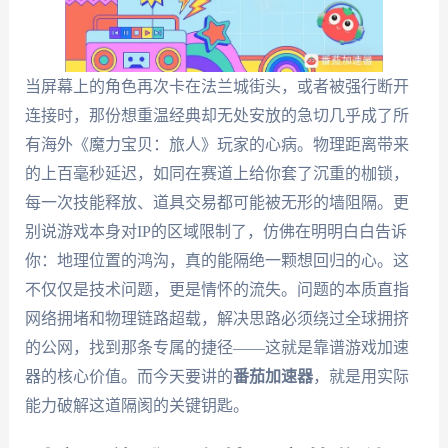
当屏幕上的角色再次卡在法兰城街头，或者被强行断开
连接时，那份想重温经典却无处安放的急切几乎成了所
有海外《魔力宝贝：旅人》玩家的心病。物理距离带来
的上百毫秒延迟，如同在赛道上给你套了沉重的枷锁，
每一次技能释放、道具交易都可能被无形的墙阻隔。更
别说游戏本身对IP的区域限制了，仿佛在明明白白告诉
你：地理位置的鸿沟，真的能隔绝一颗想回归的心。这
不仅仅是技术问题，更是情怀的流失。问题的本质直指
网络拥堵和物理链路超载，解决思路必须绕过全球拥挤
的公网，找到那条专属的捷径——这就是靠谱游戏加速
器的核心价值。而今天要讲的
番茄加速器
，就是用实际
能力破解这道隔阂的关键钥匙。