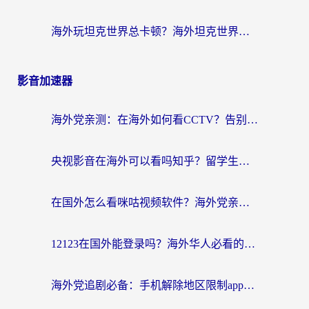
海外玩坦克世界总卡顿？海外坦克世界加速器有哪些？实测好用的选择在这里
影音加速器
海外党亲测：在海外如何看CCTV？告别“仅限大陆播放”的实用指南
央视影音在海外可以看吗知乎？留学生亲测：3步解决地域限制+追剧自由
在国外怎么看咪咕视频软件？海外党亲测有效的回国加速方案
12123在国外能登录吗？海外华人必看的回国加速实用指南
海外党追剧必备：手机解除地区限制app怎么选？解决央视视频&国内剧地区限制全指南