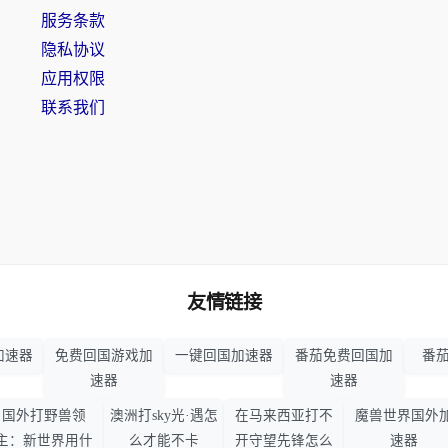
服务条款
隐私协议
应用权限
联系我们
友情链接
加速器
免费回国游戏加
一键回国加速器
番茄免费回国加
番茄
速器
速器
国外打野兽领
澳洲打sky光·遇怎
在马来西亚打不
魔兽世界国外
主：新世界用什
么才能不卡
开守望先锋怎么
速器