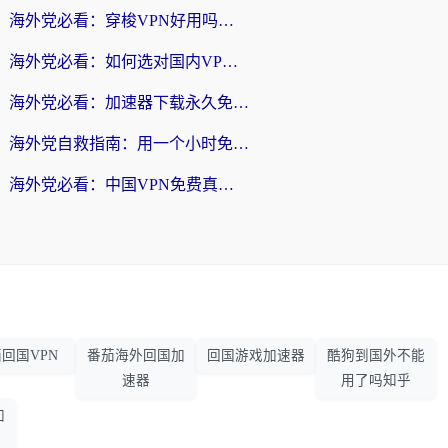
海外党必看：穿梭VPN好用吗？和云帆VPN对比哪个回国效果更好？附真实测评+避坑指南
海外党必看：如何选对国内VPN，实现无缝访问国内资源？
海外党必看：加速器下载永久免费版真的存在吗？教你无缝访问国内资源的正确姿势
海外党自救指南：用一个小时免费加速器，轻松打破国内资源访问壁垒？
海外党必看：中国VPN免费真的靠谱吗？手把手教你选对回国加速器
回国VPN
番茄海外回国加
回国游戏加速器
酷狗到国外不能
速器
用了吗知乎
加