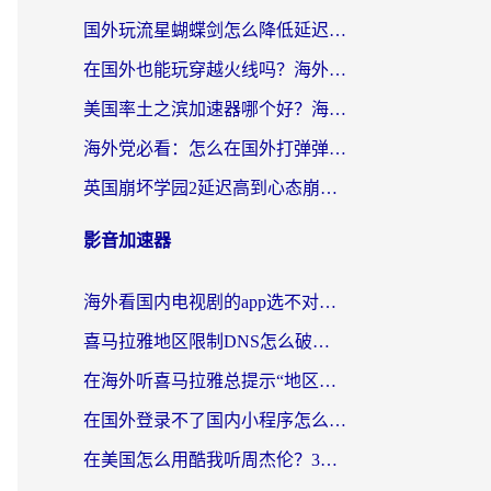
国外玩流星蝴蝶剑怎么降低延迟？海外党必看的加速秘籍（含欧洲鸣潮&彩虹岛优化攻略）
在国外也能玩穿越火线吗？海外玩家国服游戏畅玩终极指南
美国率土之滨加速器哪个好？海外党国服游戏畅玩终极指南（附多游戏解决方案）
海外党必看：怎么在国外打弹弹堂不卡？番茄加速器亲测指南
英国崩坏学园2延迟高到心态崩？海外党国服游戏加速终极指南
影音加速器
海外看国内电视剧的app选不对？这份回国加速器避坑指南帮你流畅追剧
喜马拉雅地区限制DNS怎么破？海外党听国内音乐听书的终极解决方案
在海外听喜马拉雅总提示“地区限制”？3步轻松解除+听国内音乐全攻略
在国外登录不了国内小程序怎么办？选对回国加速器，轻松解锁国内资源
在美国怎么用酷我听周杰伦？3步搞定海外听歌难题