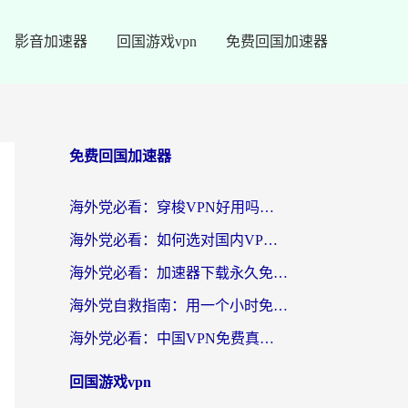
影音加速器
回国游戏vpn
免费回国加速器
免费回国加速器
海外党必看：穿梭VPN好用吗？和云帆VPN对比哪个回国效果更好？附真实测评+避坑指南
海外党必看：如何选对国内VPN，实现无缝访问国内资源？
海外党必看：加速器下载永久免费版真的存在吗？教你无缝访问国内资源的正确姿势
海外党自救指南：用一个小时免费加速器，轻松打破国内资源访问壁垒？
海外党必看：中国VPN免费真的靠谱吗？手把手教你选对回国加速器
回国游戏vpn