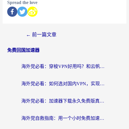
Spread the love
←
前一篇文章
免费回国加速器
海外党必看：穿梭VPN好用吗？和云帆VPN对比哪个回国效果更好？附真实测评+避坑指南
海外党必看：如何选对国内VPN，实现无缝访问国内资源？
海外党必看：加速器下载永久免费版真的存在吗？教你无缝访问国内资源的正确姿势
海外党自救指南：用一个小时免费加速器，轻松打破国内资源访问壁垒？