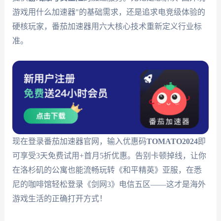
游戏用什么加速器"的基础需求，还是追求电竞级体验的
硬核玩家，番茄加速器用六大核心技术重新定义行业标
准。
现在登录番茄加速器官网，输入优惠码
TOMATO2024
即
可享受3天免费试用+首月5折优惠。告别卡顿掉线，让你
在洛杉矶的公寓也能流畅玩转《和平精英》亚服，在悉
尼的咖啡馆轻松登录《剑网3》电信五区——这才是海外
游戏生活的正确打开方式！