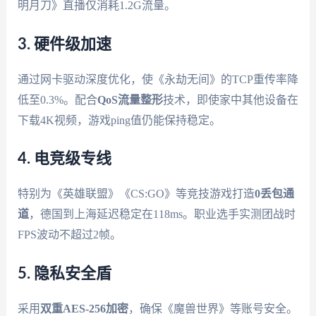
明月刀》直播仅消耗1.2G流量。
3. 硬件级加速
通过网卡驱动深度优化，使《永劫无间》的TCP重传率降
低至0.3%。配合
QoS流量整形
技术，即使家中其他设备在
下载4K视频，游戏ping值仍能保持稳定。
4. 电竞级专线
特别为《英雄联盟》《CS:GO》等竞技游戏打造
0丢包通
道
，德国到上海延迟稳定在118ms。职业选手实测团战时
FPS波动不超过2帧。
5. 隐私安全盾
采用
双重AES-256加密
，确保《魔兽世界》等账号安全。