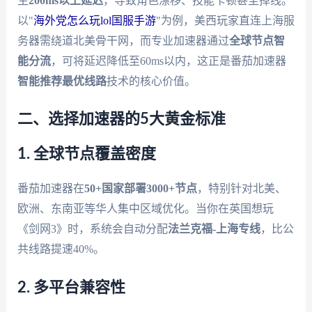
生
200ms以上延迟
，导致角色漂移、技能卡顿甚至掉线。
以"
海外党怎么玩lol国服手游
"为例，美西玩家直连上海服
务器需绕道北美骨干网，而专业加速器通过
全球节点智
能分流
，可将延迟降低至60ms以内，这正是番茄加速器
智能推荐最优线路
技术的核心价值。
二、选择加速器的5大黄金标准
1. 全球节点覆盖密度
番茄加速器在
50+国家部署3000+节点
，特别针对北美、
欧洲、东南亚等华人集中区域优化。当你在英国想玩
《剑网3》时，系统会自动分配
法兰克福-上海专线
，比公
共线路提速40%。
2. 多平台兼容性