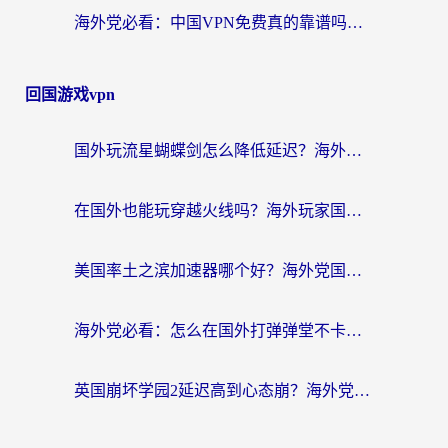
海外党必看：中国VPN免费真的靠谱吗？手把手教你选对回国加速器
回国游戏vpn
国外玩流星蝴蝶剑怎么降低延迟？海外党必看的加速秘籍（含欧洲鸣潮&彩虹岛优化攻略）
在国外也能玩穿越火线吗？海外玩家国服游戏畅玩终极指南
美国率土之滨加速器哪个好？海外党国服游戏畅玩终极指南（附多游戏解决方案）
海外党必看：怎么在国外打弹弹堂不卡？番茄加速器亲测指南
英国崩坏学园2延迟高到心态崩？海外党国服游戏加速终极指南