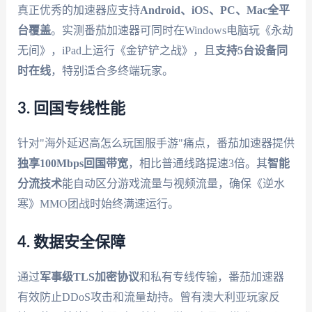
真正优秀的加速器应支持
Android、iOS、PC、Mac全平
台覆盖
。实测番茄加速器可同时在Windows电脑玩《永劫
无间》，iPad上运行《金铲铲之战》，且
支持5台设备同
时在线
，特别适合多终端玩家。
3. 回国专线性能
针对"海外延迟高怎么玩国服手游"痛点，番茄加速器提供
独享100Mbps回国带宽
，相比普通线路提速3倍。其
智能
分流技术
能自动区分游戏流量与视频流量，确保《逆水
寒》MMO团战时始终满速运行。
4. 数据安全保障
通过
军事级TLS加密协议
和私有专线传输，番茄加速器
有效防止DDoS攻击和流量劫持。曾有澳大利亚玩家反