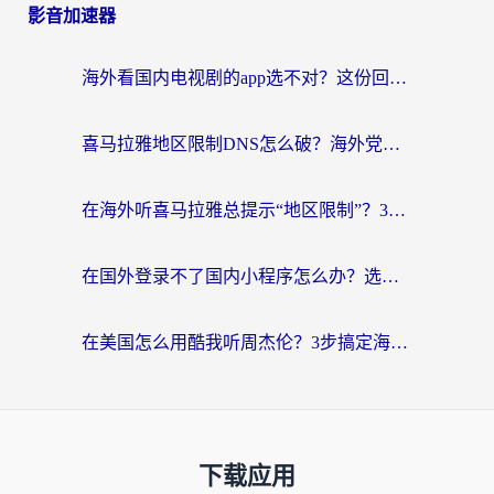
影音加速器
海外看国内电视剧的app选不对？这份回国加速器避坑指南帮你流畅追剧
喜马拉雅地区限制DNS怎么破？海外党听国内音乐听书的终极解决方案
在海外听喜马拉雅总提示“地区限制”？3步轻松解除+听国内音乐全攻略
在国外登录不了国内小程序怎么办？选对回国加速器，轻松解锁国内资源
在美国怎么用酷我听周杰伦？3步搞定海外听歌难题
下载应用