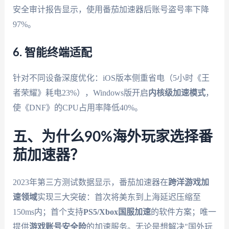
安全审计报告显示，使用番茄加速器后账号盗号率下降
97%。
6. 智能终端适配
针对不同设备深度优化：iOS版本侧重省电（5小时《王
者荣耀》耗电23%），Windows版开启
内核级加速模式
，
使《DNF》的CPU占用率降低40%。
五、为什么90%海外玩家选择番
茄加速器？
2023年第三方测试数据显示，番茄加速器在
跨洋游戏加
速领域
实现三大突破：首次将美东到上海延迟压缩至
150ms内；首个支持
PS5/Xbox国服加速
的软件方案；唯一
提供
游戏账号安全险
的加速服务。无论是想解决"国外玩