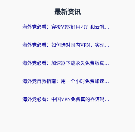
最新资讯
海外党必看：穿梭VPN好用吗？和云帆VPN对比哪个回国效果更好？附真实测评+避坑指南
海外党必看：如何选对国内VPN，实现无缝访问国内资源？
海外党必看：加速器下载永久免费版真的存在吗？教你无缝访问国内资源的正确姿势
海外党自救指南：用一个小时免费加速器，轻松打破国内资源访问壁垒？
海外党必看：中国VPN免费真的靠谱吗？手把手教你选对回国加速器