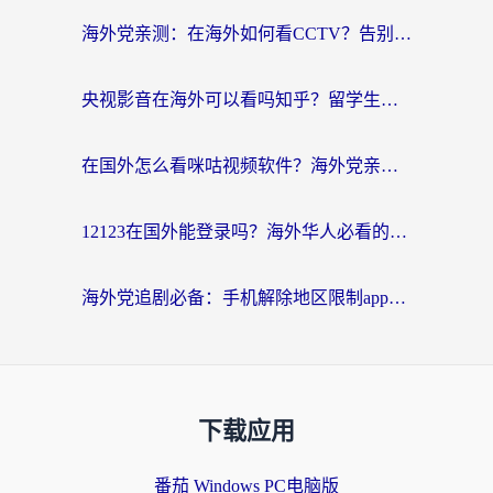
海外党亲测：在海外如何看CCTV？告别“仅限大陆播放”的实用指南
央视影音在海外可以看吗知乎？留学生亲测：3步解决地域限制+追剧自由
在国外怎么看咪咕视频软件？海外党亲测有效的回国加速方案
12123在国外能登录吗？海外华人必看的回国加速实用指南
海外党追剧必备：手机解除地区限制app怎么选？解决央视视频&国内剧地区限制全指南
下载应用
番茄 Windows PC电脑版