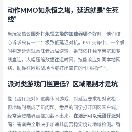
动作MMO如永恒之塔，延迟就是“生死
线”
当玩家热议
国外打永恒之塔的加速器哪个好
时，他们核
心诉求只有一个：极致低延迟对抗。PVP交锋中，一个躲
闪判定延迟就意味着战局逆转。番茄依托独享带宽和专
线直连，大幅压缩数据往返时间。技能响应如同本地网
络，助你在欧服战场也能打出真正的“国服操作”。
派对类游戏门槛更低？区域限制才是坑
像《蛋仔派对》这类休闲游戏，对延迟要求相对宽松，
但地域封锁成了新问题。悉尼的同学打开国区客户端，
经常连登陆界面都加载不出来。
在澳洲可以玩蛋仔派对
吗
？答案完全取决于加速器能否稳定绕过地域检测。番