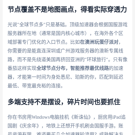
节点覆盖不是地图画点，得看实际穿透力
光说"全球节点多"只是基础。顶级加速器会根据国服游戏
服务器所在地（通常是国内核心城市），在海外各个区
域部署专门优化的入口节点。比如
在澳洲玩蛋仔派对
，
你需要的是能直连深圳或广州游戏服务器的澳新专属线
路，而不是先绕道美国再挤回亚洲的"环球旅行"。只有像
番茄这样实现
全球节点分布，智能推荐最优线路
的加速
器，才能第一时间为身处悉尼、珀斯的你，匹配到延迟
最低、带宽最充裕的连接。
多端支持不是摆设，碎片时间也要抓住
你在书房用Windows电脑挂机《新诛仙》，厨房用iPad追
国剧《庆余年》，地铁上还想开手机刷会国服手游。账
号资源有限，难道要买几个加速器轮流用？成熟解决方