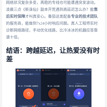
网络状况复杂多变，再稳的专线也可能遭遇突发波动。
凌晨三点《新诛仙》副本开荒遇到高延迟怎么办？能
售
后实时保障
才叫真安心。番茄这类配备
专业的技术团队
的服务商，能做到7x24小时响应问题。真人工程师实时
诊断网络路径，手动优化线路，比冷冰冰的机器应答靠
谱十倍。
结语：跨越延迟，让热爱没有时
差