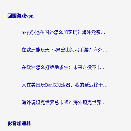
回国游戏vpn
Sky光·遇在国外怎么加速玩？海外党亲测有效的国服游戏加速指南
在欧洲能玩天下-异兽山海吗手游？海外玩家的加速器生存指南
在欧洲怎么打绝地求生：未来之役不卡？留学生亲测的加速器避坑指南
人在美国玩BanG加速器，我的延迟终于绿了
海外玩坦克世界总卡顿？海外坦克世界加速器有哪些？实测好用的选择在这里
影音加速器