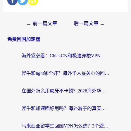
←
前一篇文章
后一篇文章
→
免费回国加速器
海外党必看：ChickCN和极速穿梭VPN好用吗？3招教你选对回国加速器无缝刷国内资源
斧牛和light哪个好？海外华人最关心的回国加速器选择难题，一篇讲透
在国外怎么用虎牙不卡顿？2026海外华人亲测有效的回国加速器选择指南
斧牛和加速喵好用吗？海外游子的真实选择困境
马来西亚留学生回国VPN怎么选？3个避坑点+1款实测好用的加速器推荐