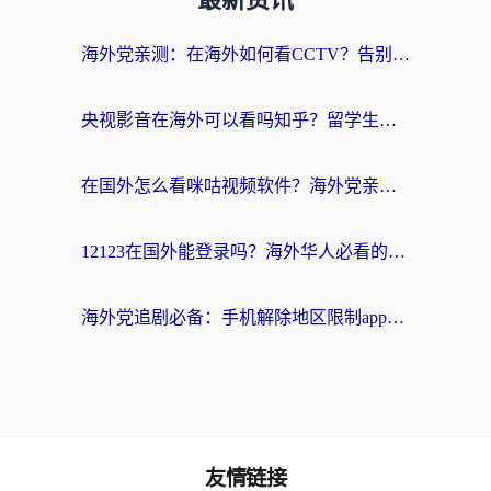
最新资讯
海外党亲测：在海外如何看CCTV？告别“仅限大陆播放”的实用指南
央视影音在海外可以看吗知乎？留学生亲测：3步解决地域限制+追剧自由
在国外怎么看咪咕视频软件？海外党亲测有效的回国加速方案
12123在国外能登录吗？海外华人必看的回国加速实用指南
海外党追剧必备：手机解除地区限制app怎么选？解决央视视频&国内剧地区限制全指南
友情链接