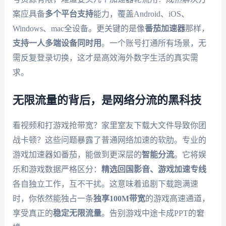
案应具备
多个平台支持
能力，覆盖Android、iOS、
Windows、mac全设备。更关键的是像
番茄加速器
那样，
支持一人多端设备同时用
。一个账号打通所有场景，无
需反复登录切换，这才是高效海外数字生活的真实需
求。
无限流量的背后，是网络分流的黑科技
看视频和打游戏抢带宽？家里室友下载大文件导致你团
战卡顿？这些问题暴露了普通网络加速的软肋。专业的
游戏加速器如番茄，能做到更深层的
智能分流
。它将娱
乐和游戏数据严格区分：
精选回国影音、游戏加速专线
各自独立工作，互不干扰。这意味着追剧下载跑满速
时，你依然能独占一条
独享100M带宽
的游戏高速通道，
享受真正的
稳定无限流量
。告别游戏中途卡成PPT的窘