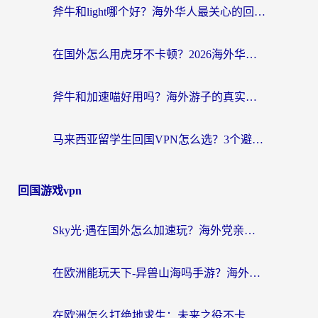
斧牛和light哪个好？海外华人最关心的回国加速器选择难题，一篇讲透
在国外怎么用虎牙不卡顿？2026海外华人亲测有效的回国加速器选择指南
斧牛和加速喵好用吗？海外游子的真实选择困境
马来西亚留学生回国VPN怎么选？3个避坑点+1款实测好用的加速器推荐
回国游戏vpn
Sky光·遇在国外怎么加速玩？海外党亲测有效的国服游戏加速指南
在欧洲能玩天下-异兽山海吗手游？海外玩家的加速器生存指南
在欧洲怎么打绝地求生：未来之役不卡？留学生亲测的加速器避坑指南