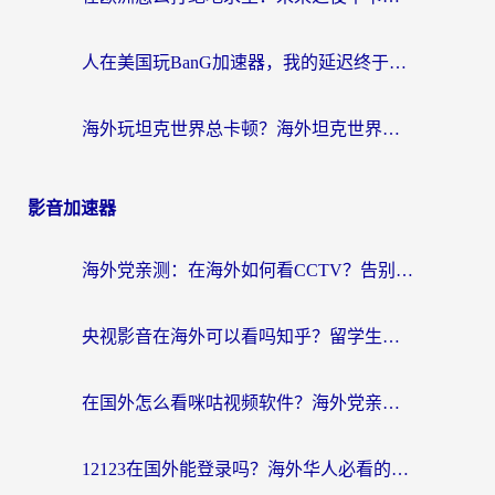
人在美国玩BanG加速器，我的延迟终于绿了
海外玩坦克世界总卡顿？海外坦克世界加速器有哪些？实测好用的选择在这里
影音加速器
海外党亲测：在海外如何看CCTV？告别“仅限大陆播放”的实用指南
央视影音在海外可以看吗知乎？留学生亲测：3步解决地域限制+追剧自由
在国外怎么看咪咕视频软件？海外党亲测有效的回国加速方案
12123在国外能登录吗？海外华人必看的回国加速实用指南