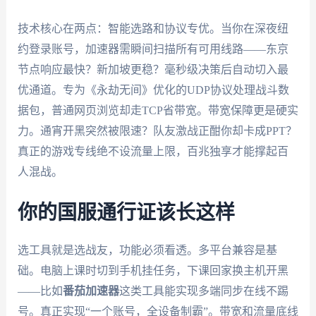
技术核心在两点：智能选路和协议专优。当你在深夜纽
约登录账号，加速器需瞬间扫描所有可用线路——东京
节点响应最快？新加坡更稳？毫秒级决策后自动切入最
优通道。专为《永劫无间》优化的UDP协议处理战斗数
据包，普通网页浏览却走TCP省带宽。带宽保障更是硬实
力。通宵开黑突然被限速？队友激战正酣你却卡成PPT？
真正的游戏专线绝不设流量上限，百兆独享才能撑起百
人混战。
你的国服通行证该长这样
选工具就是选战友，功能必须看透。多平台兼容是基
础。电脑上课时切到手机挂任务，下课回家换主机开黑
——比如
番茄加速器
这类工具能实现多端同步在线不踢
号。真正实现“一个账号，全设备制霸”。带宽和流量底线