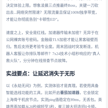
决定体验上限。想象凌晨三点推最终Boss，关键一刀砍
出去...网络突然限速？无限流量且保证100M独享带宽，
才能让你彻底告别“卡顿性ED”。
速度之上，安全是红线。加速器传输未加密？无异于在
公网裸奔账号密码。金融级TLS加密才能让黑客碰壁而
归。售后支持更考验专业度。周末团战时突发断连，机
器人客服让你排队等邮件？7x24技术小组秒响应的“真人
救火队”，分分钟在线排查节点故障。
实战要点：让延迟消失于无形
以《永劫无间》为例，实测体验才是真理。若使用具备
智能选线功能的工具，比如开启
番茄加速器
，它会锁定
上海骨干机房节点。实测ping值稳定在89ms，无丢包。英
雄界面加载从20秒缩短至3秒，崔三娘大招连招0卡顿。