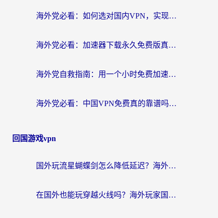
海外党必看：如何选对国内VPN，实现无缝访问国内资源？
海外党必看：加速器下载永久免费版真的存在吗？教你无缝访问国内资源的正确姿势
海外党自救指南：用一个小时免费加速器，轻松打破国内资源访问壁垒？
海外党必看：中国VPN免费真的靠谱吗？手把手教你选对回国加速器
回国游戏vpn
国外玩流星蝴蝶剑怎么降低延迟？海外党必看的加速秘籍（含欧洲鸣潮&彩虹岛优化攻略）
在国外也能玩穿越火线吗？海外玩家国服游戏畅玩终极指南