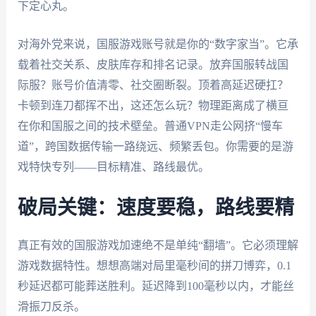
下定心丸。
对海外党来说，国服游戏账号就是你的“数字家当”。它承
载着社交关系、皮肤库存和排名记录。放弃国服转战国
际服？账号价值清零、社交圈断裂。顶着高延迟硬扛？
卡顿到连刀都挥不出，这还怎么玩？物理距离成了横亘
在你和国服之间的技术壁垒。普通VPN走公网挤“慢车
道”，跨国数据传输一路绕远、频繁丢包。你需要的是游
戏特快专列——目标精准、路线最优。
破局关键：速度要稳，路线要精
真正有效的国服游戏加速绝不是单纯“翻墙”。它必须理解
游戏数据特性。想想高端对局里毫秒间的拼刀博弈，0.1
秒延迟都可能葬送胜利。延迟降到100毫秒以内，才能丝
滑振刀反杀。