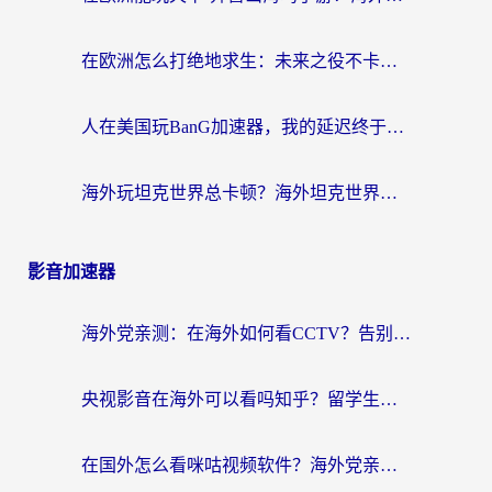
在欧洲怎么打绝地求生：未来之役不卡？留学生亲测的加速器避坑指南
人在美国玩BanG加速器，我的延迟终于绿了
海外玩坦克世界总卡顿？海外坦克世界加速器有哪些？实测好用的选择在这里
影音加速器
海外党亲测：在海外如何看CCTV？告别“仅限大陆播放”的实用指南
央视影音在海外可以看吗知乎？留学生亲测：3步解决地域限制+追剧自由
在国外怎么看咪咕视频软件？海外党亲测有效的回国加速方案