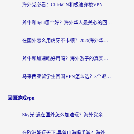
海外党必看：ChickCN和极速穿梭VPN好用吗？3招教你选对回国加速器无缝刷国内资源
斧牛和light哪个好？海外华人最关心的回国加速器选择难题，一篇讲透
在国外怎么用虎牙不卡顿？2026海外华人亲测有效的回国加速器选择指南
斧牛和加速喵好用吗？海外游子的真实选择困境
马来西亚留学生回国VPN怎么选？3个避坑点+1款实测好用的加速器推荐
回国游戏vpn
Sky光·遇在国外怎么加速玩？海外党亲测有效的国服游戏加速指南
在欧洲能玩天下-异兽山海吗手游？海外玩家的加速器生存指南