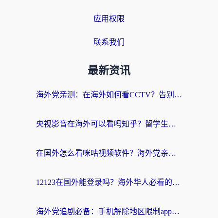
应用权限
联系我们
最新资讯
海外党亲测：在海外如何看CCTV？告别“仅限大陆播放”的实用指南
央视影音在海外可以看吗知乎？留学生亲测：3步解决地域限制+追剧自由
在国外怎么看咪咕视频软件？海外党亲测有效的回国加速方案
12123在国外能登录吗？海外华人必看的回国加速实用指南
海外党追剧必备：手机解除地区限制app怎么选？解决央视视频&国内剧地区限制全指南