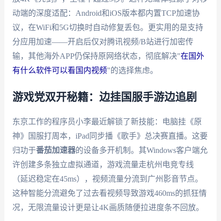
动端的深度适配：Android和iOS版本都内置TCP加速协
议，在WiFi和5G切换时自动修复丢包。更实用的是支持
分应用加速——开启后仅对腾讯视频/B站进行加密传
输，其他海外APP仍保持原网络状态，彻底解决"
在国外
有什么软件可以看国内视频
"的选择焦虑。
游戏党双开秘籍：边挂国服手游边追剧
东京工作的程序员小李最近解锁了新技能：电脑挂《原
神》国服打周本，iPad同步播《歌手》总决赛直播。这要
归功于
番茄加速器
的设备多开机制。其Windows客户端允
许创建多条独立虚拟通道，游戏流量走杭州电竞专线
（延迟稳定在45ms），视频流量分流到广州影音节点。
这种智能分流避免了过去看视频导致游戏460ms的抓狂情
况，无限流量设计更是让4K画质随便拉进度条不回放。