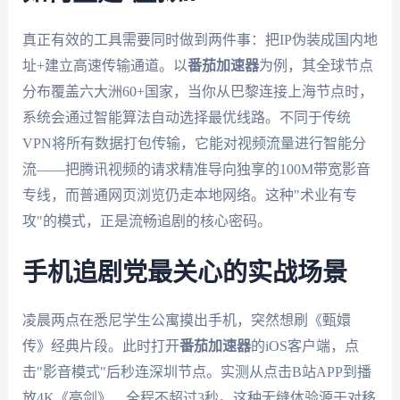
真正有效的工具需要同时做到两件事：把IP伪装成国内地
址+建立高速传输通道。以
番茄加速器
为例，其全球节点
分布覆盖六大洲60+国家，当你从巴黎连接上海节点时，
系统会通过智能算法自动选择最优线路。不同于传统
VPN将所有数据打包传输，它能对视频流量进行智能分
流——把腾讯视频的请求精准导向独享的100M带宽影音
专线，而普通网页浏览仍走本地网络。这种"术业有专
攻"的模式，正是流畅追剧的核心密码。
手机追剧党最关心的实战场景
凌晨两点在悉尼学生公寓摸出手机，突然想刷《甄嬛
传》经典片段。此时打开
番茄加速器
的iOS客户端，点
击"影音模式"后秒连深圳节点。实测从点击B站APP到播
放4K《亮剑》，全程不超过3秒。这种无缝体验源于对移