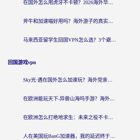
在国外怎么用虎牙不卡顿？2026海外华人亲测有效的回国加速器选择指南
斧牛和加速喵好用吗？海外游子的真实选择困境
马来西亚留学生回国VPN怎么选？3个避坑点+1款实测好用的加速器推荐
回国游戏vpn
Sky光·遇在国外怎么加速玩？海外党亲测有效的国服游戏加速指南
在欧洲能玩天下-异兽山海吗手游？海外玩家的加速器生存指南
在欧洲怎么打绝地求生：未来之役不卡？留学生亲测的加速器避坑指南
人在美国玩BanG加速器，我的延迟终于绿了