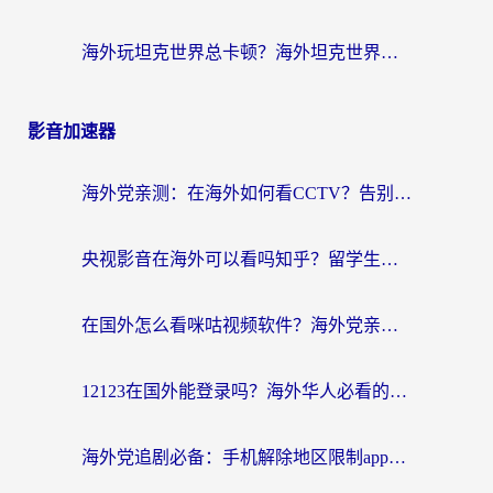
海外玩坦克世界总卡顿？海外坦克世界加速器有哪些？实测好用的选择在这里
影音加速器
海外党亲测：在海外如何看CCTV？告别“仅限大陆播放”的实用指南
央视影音在海外可以看吗知乎？留学生亲测：3步解决地域限制+追剧自由
在国外怎么看咪咕视频软件？海外党亲测有效的回国加速方案
12123在国外能登录吗？海外华人必看的回国加速实用指南
海外党追剧必备：手机解除地区限制app怎么选？解决央视视频&国内剧地区限制全指南