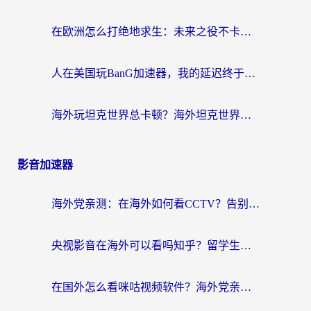
在欧洲怎么打绝地求生：未来之役不卡？留学生亲测的加速器避坑指南
人在美国玩BanG加速器，我的延迟终于绿了
海外玩坦克世界总卡顿？海外坦克世界加速器有哪些？实测好用的选择在这里
影音加速器
海外党亲测：在海外如何看CCTV？告别“仅限大陆播放”的实用指南
央视影音在海外可以看吗知乎？留学生亲测：3步解决地域限制+追剧自由
在国外怎么看咪咕视频软件？海外党亲测有效的回国加速方案