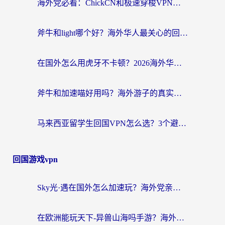
海外党必看：ChickCN和极速穿梭VPN好用吗？3招教你选对回国加速器无缝刷国内资源
斧牛和light哪个好？海外华人最关心的回国加速器选择难题，一篇讲透
在国外怎么用虎牙不卡顿？2026海外华人亲测有效的回国加速器选择指南
斧牛和加速喵好用吗？海外游子的真实选择困境
马来西亚留学生回国VPN怎么选？3个避坑点+1款实测好用的加速器推荐
回国游戏vpn
Sky光·遇在国外怎么加速玩？海外党亲测有效的国服游戏加速指南
在欧洲能玩天下-异兽山海吗手游？海外玩家的加速器生存指南