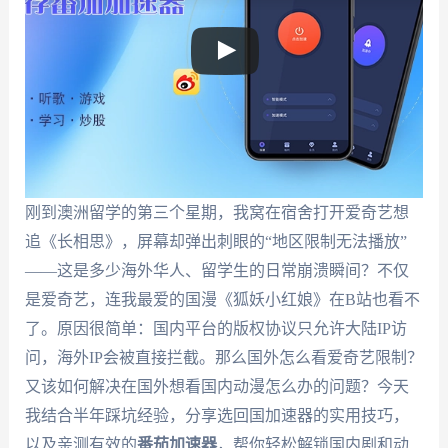
刚到澳洲留学的第三个星期，我窝在宿舍打开爱奇艺想
追《长相思》，屏幕却弹出刺眼的“地区限制无法播放”
——这是多少海外华人、留学生的日常崩溃瞬间？不仅
是爱奇艺，连我最爱的国漫《狐妖小红娘》在B站也看不
了。原因很简单：国内平台的版权协议只允许大陆IP访
问，海外IP会被直接拦截。那么国外怎么看爱奇艺限制？
又该如何解决在国外想看国内动漫怎么办的问题？今天
我结合半年踩坑经验，分享选回国加速器的实用技巧，
以及亲测有效的
番茄加速器
，帮你轻松解锁国内剧和动