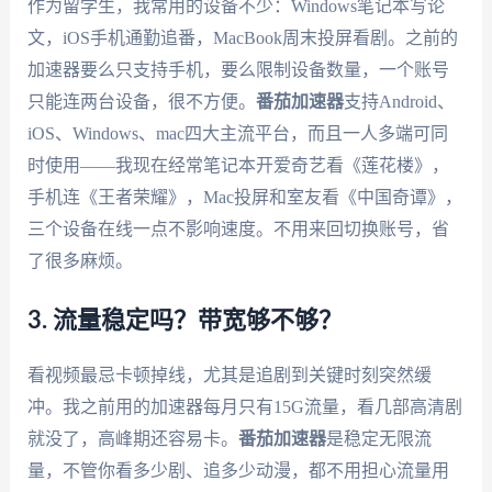
作为留学生，我常用的设备不少：Windows笔记本写论
文，iOS手机通勤追番，MacBook周末投屏看剧。之前的
加速器要么只支持手机，要么限制设备数量，一个账号
只能连两台设备，很不方便。
番茄加速器
支持Android、
iOS、Windows、mac四大主流平台，而且一人多端可同
时使用——我现在经常笔记本开爱奇艺看《莲花楼》，
手机连《王者荣耀》，Mac投屏和室友看《中国奇谭》，
三个设备在线一点不影响速度。不用来回切换账号，省
了很多麻烦。
3. 流量稳定吗？带宽够不够？
看视频最忌卡顿掉线，尤其是追剧到关键时刻突然缓
冲。我之前用的加速器每月只有15G流量，看几部高清剧
就没了，高峰期还容易卡。
番茄加速器
是稳定无限流
量，不管你看多少剧、追多少动漫，都不用担心流量用