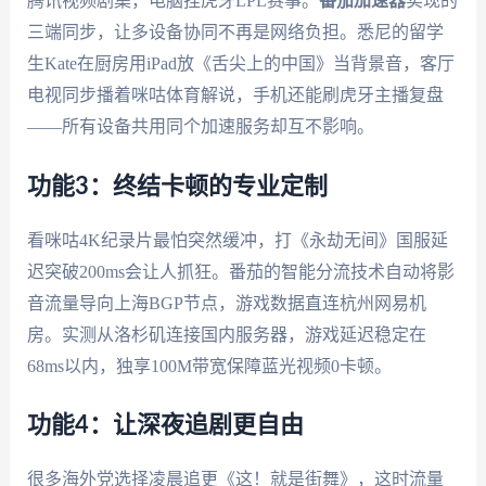
腾讯视频剧集，电脑挂虎牙LPL赛事。
番茄加速器
实现的
三端同步，让多设备协同不再是网络负担。悉尼的留学
生Kate在厨房用iPad放《舌尖上的中国》当背景音，客厅
电视同步播着咪咕体育解说，手机还能刷虎牙主播复盘
——所有设备共用同个加速服务却互不影响。
功能3：终结卡顿的专业定制
看咪咕4K纪录片最怕突然缓冲，打《永劫无间》国服延
迟突破200ms会让人抓狂。番茄的智能分流技术自动将影
音流量导向上海BGP节点，游戏数据直连杭州网易机
房。实测从洛杉矶连接国内服务器，游戏延迟稳定在
68ms以内，独享100M带宽保障蓝光视频0卡顿。
功能4：让深夜追剧更自由
很多海外党选择凌晨追更《这！就是街舞》，这时流量