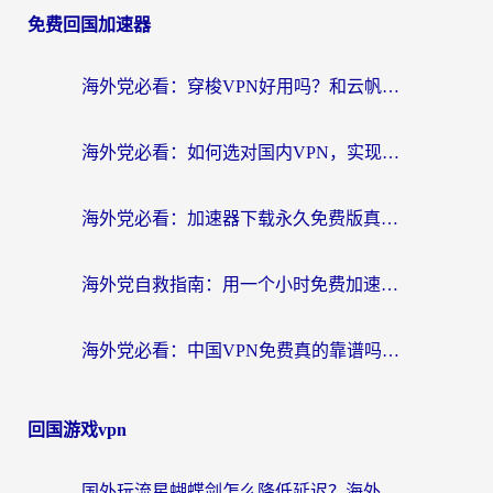
免费回国加速器
海外党必看：穿梭VPN好用吗？和云帆VPN对比哪个回国效果更好？附真实测评+避坑指南
海外党必看：如何选对国内VPN，实现无缝访问国内资源？
海外党必看：加速器下载永久免费版真的存在吗？教你无缝访问国内资源的正确姿势
海外党自救指南：用一个小时免费加速器，轻松打破国内资源访问壁垒？
海外党必看：中国VPN免费真的靠谱吗？手把手教你选对回国加速器
回国游戏vpn
国外玩流星蝴蝶剑怎么降低延迟？海外党必看的加速秘籍（含欧洲鸣潮&彩虹岛优化攻略）