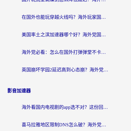
在国外也能玩穿越火线吗？海外玩家国服游戏畅玩终极指南
美国率土之滨加速器哪个好？海外党国服游戏畅玩终极指南（附多游戏解决方案）
海外党必看：怎么在国外打弹弹堂不卡？番茄加速器亲测指南
英国崩坏学园2延迟高到心态崩？海外党国服游戏加速终极指南
影音加速器
海外看国内电视剧的app选不对？这份回国加速器避坑指南帮你流畅追剧
喜马拉雅地区限制DNS怎么破？海外党听国内音乐听书的终极解决方案