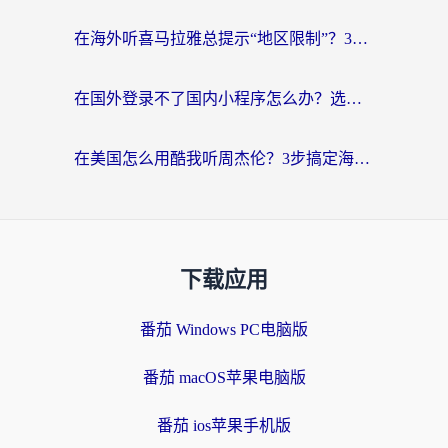
在海外听喜马拉雅总提示“地区限制”？3步轻松解除+听国内音乐全攻略
在国外登录不了国内小程序怎么办？选对回国加速器，轻松解锁国内资源
在美国怎么用酷我听周杰伦？3步搞定海外听歌难题
下载应用
番茄 Windows PC电脑版
番茄 macOS苹果电脑版
番茄 ios苹果手机版