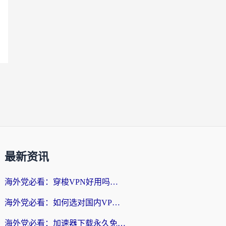
最新资讯
海外党必看：穿梭VPN好用吗？和云帆VPN对比哪个回国效果更好？附真实测评+避坑指南
海外党必看：如何选对国内VPN，实现无缝访问国内资源？
海外党必看：加速器下载永久免费版真的存在吗？教你无缝访问国内资源的正确姿势