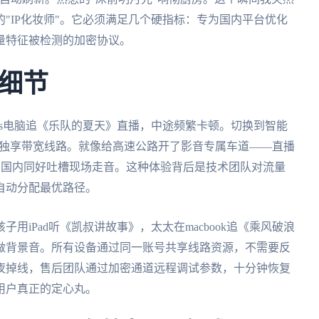
"IP化妆师"。它必须满足几个硬指标：专为国内平台优化
量特征被检测的加密协议。
细节
ows电脑追《乐队的夏天》直播，中途频繁卡顿。切换到智能
M独享带宽线路。就像给高速公路开了影音专属车道——直播
看到国内同好吐槽现场走音。这种体验背后是技术团队对流量
自动分配最优路径。
用iPad听《凯叔讲故事》，太太在macbook追《乘风破浪
做背景音。所有设备通过同一账号共享线路资源，不需要反
夜掉线，售后团队通过加密通道远程调试参数，十分钟恢复
用户真正的定心丸。