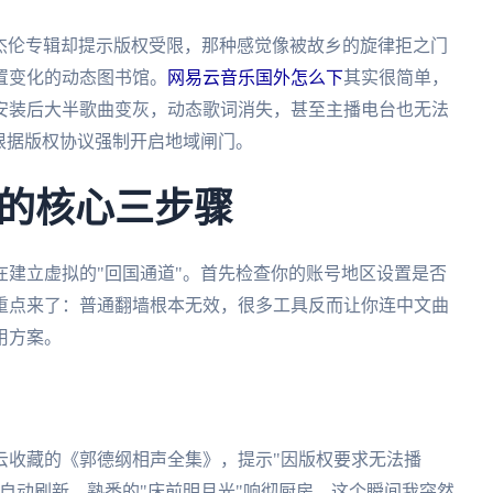
周杰伦专辑却提示版权受限，那种感觉像被故乡的旋律拒之门
置变化的动态图书馆。
网易云音乐国外怎么下
其实很简单，
安装后大半歌曲变灰，动态歌词消失，甚至主播电台也无法
根据版权协议强制开启地域闸门。
的核心三步骤
建立虚拟的"回国通道"。首先检查你的账号地区设置是否
重点来了：普通翻墙根本无效，很多工具反而让你连中文曲
用方案。
云收藏的《郭德纲相声全集》，提示"因版权要求无法播
自动刷新。熟悉的"床前明月光"响彻厨房。这个瞬间我突然