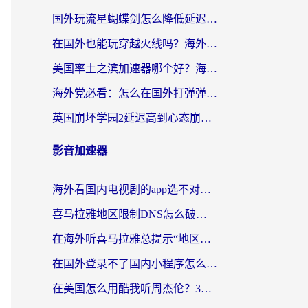
国外玩流星蝴蝶剑怎么降低延迟？海外党必看的加速秘籍（含欧洲鸣潮&彩虹岛优化攻略）
在国外也能玩穿越火线吗？海外玩家国服游戏畅玩终极指南
美国率土之滨加速器哪个好？海外党国服游戏畅玩终极指南（附多游戏解决方案）
海外党必看：怎么在国外打弹弹堂不卡？番茄加速器亲测指南
英国崩坏学园2延迟高到心态崩？海外党国服游戏加速终极指南
影音加速器
海外看国内电视剧的app选不对？这份回国加速器避坑指南帮你流畅追剧
喜马拉雅地区限制DNS怎么破？海外党听国内音乐听书的终极解决方案
在海外听喜马拉雅总提示“地区限制”？3步轻松解除+听国内音乐全攻略
在国外登录不了国内小程序怎么办？选对回国加速器，轻松解锁国内资源
在美国怎么用酷我听周杰伦？3步搞定海外听歌难题