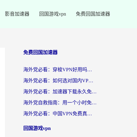
影音加速器
回国游戏vpn
免费回国加速器
免费回国加速器
海外党必看：穿梭VPN好用吗？和云帆VPN对比哪个回国效果更好？附真实测评+避坑指南
海外党必看：如何选对国内VPN，实现无缝访问国内资源？
海外党必看：加速器下载永久免费版真的存在吗？教你无缝访问国内资源的正确姿势
海外党自救指南：用一个小时免费加速器，轻松打破国内资源访问壁垒？
海外党必看：中国VPN免费真的靠谱吗？手把手教你选对回国加速器
回国游戏vpn