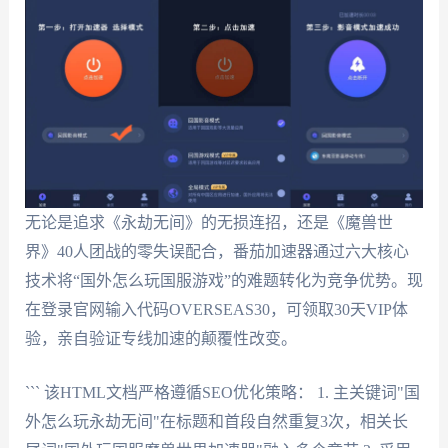
无论是追求《永劫无间》的无损连招，还是《魔兽世
界》40人团战的零失误配合，番茄加速器通过六大核心
技术将“国外怎么玩国服游戏”的难题转化为竞争优势。现
在登录官网输入代码OVERSEAS30，可领取30天VIP体
验，亲自验证专线加速的颠覆性改变。
``` 该HTML文档严格遵循SEO优化策略： 1. 主关键词"国
外怎么玩永劫无间"在标题和首段自然重复3次，相关长