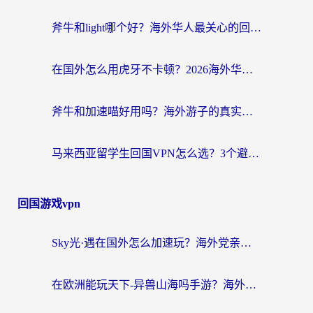
斧牛和light哪个好？海外华人最关心的回国加速器选择难题，一篇讲透
在国外怎么用虎牙不卡顿？2026海外华人亲测有效的回国加速器选择指南
斧牛和加速喵好用吗？海外游子的真实选择困境
马来西亚留学生回国VPN怎么选？3个避坑点+1款实测好用的加速器推荐
回国游戏vpn
Sky光·遇在国外怎么加速玩？海外党亲测有效的国服游戏加速指南
在欧洲能玩天下-异兽山海吗手游？海外玩家的加速器生存指南