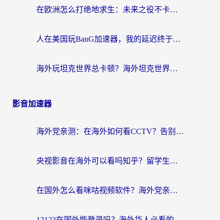
在欧洲怎么打绝地求生：未来之役不卡？留学生亲测的加速器避坑指南
人在美国玩BanG加速器，我的延迟终于绿了
海外玩坦克世界总卡顿？海外坦克世界加速器有哪些？实测好用的选择在这里
影音加速器
海外党亲测：在海外如何看CCTV？告别“仅限大陆播放”的实用指南
央视影音在海外可以看吗知乎？留学生亲测：3步解决地域限制+追剧自由
在国外怎么看咪咕视频软件？海外党亲测有效的回国加速方案
12123在国外能登录吗？海外华人必看的回国加速实用指南