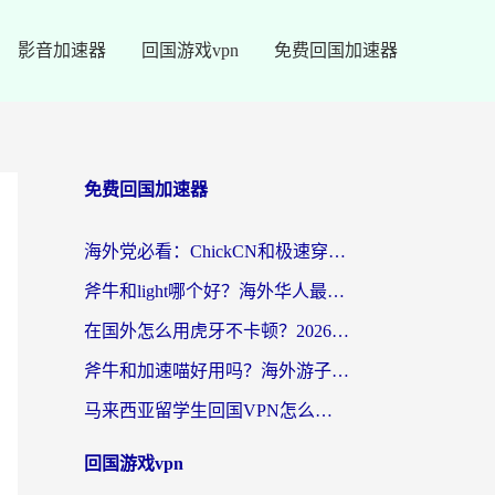
影音加速器
回国游戏vpn
免费回国加速器
免费回国加速器
海外党必看：ChickCN和极速穿梭VPN好用吗？3招教你选对回国加速器无缝刷国内资源
斧牛和light哪个好？海外华人最关心的回国加速器选择难题，一篇讲透
在国外怎么用虎牙不卡顿？2026海外华人亲测有效的回国加速器选择指南
斧牛和加速喵好用吗？海外游子的真实选择困境
马来西亚留学生回国VPN怎么选？3个避坑点+1款实测好用的加速器推荐
回国游戏vpn