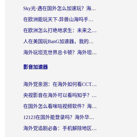
Sky光·遇在国外怎么加速玩？海外党亲测有效的国服游戏加速指南
在欧洲能玩天下-异兽山海吗手游？海外玩家的加速器生存指南
在欧洲怎么打绝地求生：未来之役不卡？留学生亲测的加速器避坑指南
人在美国玩BanG加速器，我的延迟终于绿了
海外玩坦克世界总卡顿？海外坦克世界加速器有哪些？实测好用的选择在这里
影音加速器
海外党亲测：在海外如何看CCTV？告别“仅限大陆播放”的实用指南
央视影音在海外可以看吗知乎？留学生亲测：3步解决地域限制+追剧自由
在国外怎么看咪咕视频软件？海外党亲测有效的回国加速方案
12123在国外能登录吗？海外华人必看的回国加速实用指南
海外党追剧必备：手机解除地区限制app怎么选？解决央视视频&国内剧地区限制全指南