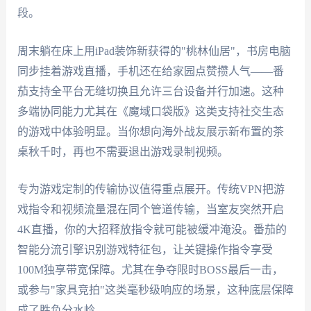
段。
周末躺在床上用iPad装饰新获得的"桃林仙居"，书房电脑
同步挂着游戏直播，手机还在给家园点赞攒人气——番
茄支持全平台无缝切换且允许三台设备并行加速。这种
多端协同能力尤其在《魔域口袋版》这类支持社交生态
的游戏中体验明显。当你想向海外战友展示新布置的茶
桌秋千时，再也不需要退出游戏录制视频。
专为游戏定制的传输协议值得重点展开。传统VPN把游
戏指令和视频流量混在同个管道传输，当室友突然开启
4K直播，你的大招释放指令就可能被缓冲淹没。番茄的
智能分流引擎识别游戏特征包，让关键操作指令享受
100M独享带宽保障。尤其在争夺限时BOSS最后一击，
或参与"家具竞拍"这类毫秒级响应的场景，这种底层保障
成了胜负分水岭。