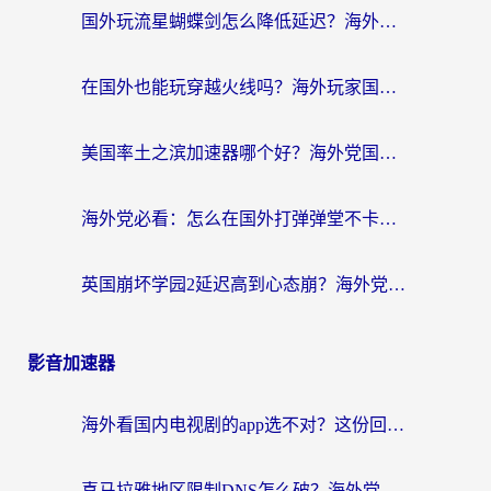
国外玩流星蝴蝶剑怎么降低延迟？海外党必看的加速秘籍（含欧洲鸣潮&彩虹岛优化攻略）
在国外也能玩穿越火线吗？海外玩家国服游戏畅玩终极指南
美国率土之滨加速器哪个好？海外党国服游戏畅玩终极指南（附多游戏解决方案）
海外党必看：怎么在国外打弹弹堂不卡？番茄加速器亲测指南
英国崩坏学园2延迟高到心态崩？海外党国服游戏加速终极指南
影音加速器
海外看国内电视剧的app选不对？这份回国加速器避坑指南帮你流畅追剧
喜马拉雅地区限制DNS怎么破？海外党听国内音乐听书的终极解决方案