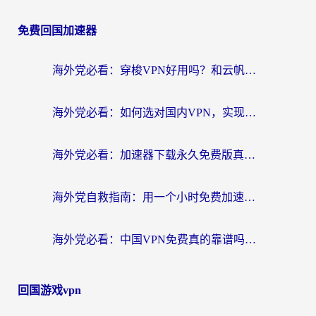
免费回国加速器
海外党必看：穿梭VPN好用吗？和云帆VPN对比哪个回国效果更好？附真实测评+避坑指南
海外党必看：如何选对国内VPN，实现无缝访问国内资源？
海外党必看：加速器下载永久免费版真的存在吗？教你无缝访问国内资源的正确姿势
海外党自救指南：用一个小时免费加速器，轻松打破国内资源访问壁垒？
海外党必看：中国VPN免费真的靠谱吗？手把手教你选对回国加速器
回国游戏vpn