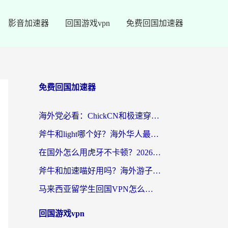
影音加速器
回国游戏vpn
免费回国加速器
免费回国加速器
海外党必看：ChickCN和极速穿梭VPN好用吗？3招教你选对回国加速器无缝刷国内资源
斧牛和light哪个好？海外华人最关心的回国加速器选择难题，一篇讲透
在国外怎么用虎牙不卡顿？2026海外华人亲测有效的回国加速器选择指南
斧牛和加速喵好用吗？海外游子的真实选择困境
马来西亚留学生回国VPN怎么选？3个避坑点+1款实测好用的加速器推荐
回国游戏vpn