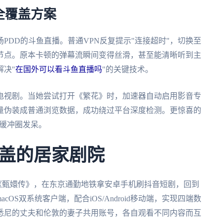
全覆盖方案
PDD的斗鱼直播。普通VPN反复提示"连接超时"，切换至
节点。原本卡顿的弹幕流瞬间变得丝滑，甚至能清晰听到主
决"
在国外可以看斗鱼直播吗
"的关键技术。
电视剧。当她尝试打开《繁花》时，加速器自动启用影音专
量伪装成普通浏览数据，成功绕过平台深度检测。更惊喜的
着缓冲圈发呆。
盖的居家剧院
追《甄嬛传》，在东京通勤地铁拿安卓手机刷抖音短剧，回到
macOS双系统客户端，配合iOS/Android移动端，实现四端数
悉尼的丈夫和伦敦的妻子共用账号，各自观看不同内容而互