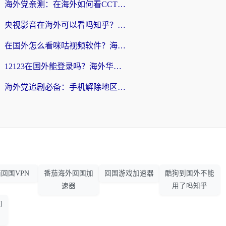
海外党亲测：在海外如何看CCTV？告别“仅限大陆播放”的实用指南
央视影音在海外可以看吗知乎？留学生亲测：3步解决地域限制+追剧自由
在国外怎么看咪咕视频软件？海外党亲测有效的回国加速方案
12123在国外能登录吗？海外华人必看的回国加速实用指南
海外党追剧必备：手机解除地区限制app怎么选？解决央视视频&国内剧地区限制全指南
回国VPN
番茄海外回国加
回国游戏加速器
酷狗到国外不能
速器
用了吗知乎
加