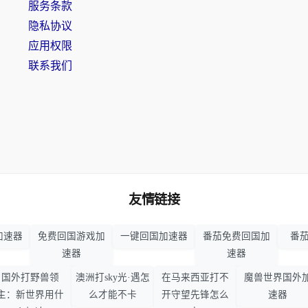
服务条款
隐私协议
应用权限
联系我们
友情链接
加速器
免费回国游戏加
一键回国加速器
番茄免费回国加
番茄
速器
速器
国外打野兽领
澳洲打sky光·遇怎
在马来西亚打不
魔兽世界国外
主：新世界用什
么才能不卡
开守望先锋怎么
速器