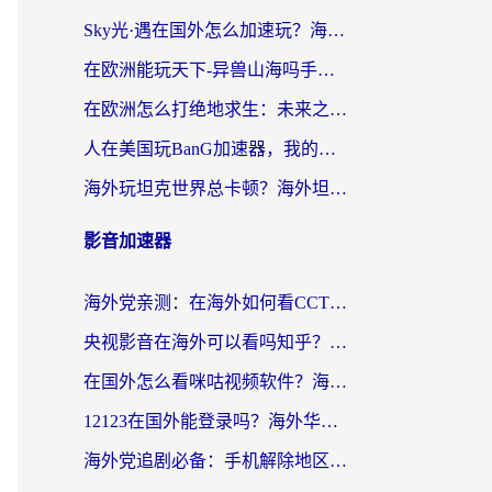
Sky光·遇在国外怎么加速玩？海外党亲测有效的国服游戏加速指南
在欧洲能玩天下-异兽山海吗手游？海外玩家的加速器生存指南
在欧洲怎么打绝地求生：未来之役不卡？留学生亲测的加速器避坑指南
人在美国玩BanG加速器，我的延迟终于绿了
海外玩坦克世界总卡顿？海外坦克世界加速器有哪些？实测好用的选择在这里
影音加速器
海外党亲测：在海外如何看CCTV？告别“仅限大陆播放”的实用指南
央视影音在海外可以看吗知乎？留学生亲测：3步解决地域限制+追剧自由
在国外怎么看咪咕视频软件？海外党亲测有效的回国加速方案
12123在国外能登录吗？海外华人必看的回国加速实用指南
海外党追剧必备：手机解除地区限制app怎么选？解决央视视频&国内剧地区限制全指南