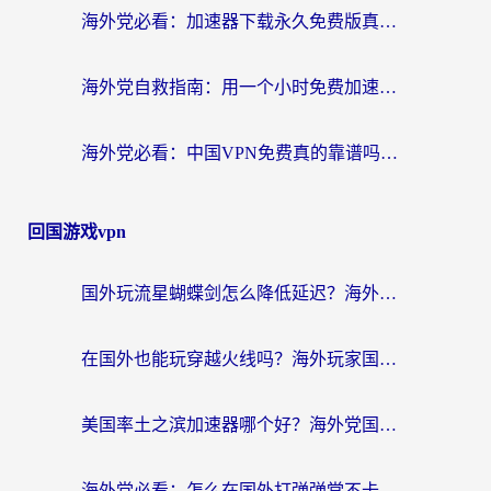
海外党必看：加速器下载永久免费版真的存在吗？教你无缝访问国内资源的正确姿势
海外党自救指南：用一个小时免费加速器，轻松打破国内资源访问壁垒？
海外党必看：中国VPN免费真的靠谱吗？手把手教你选对回国加速器
回国游戏vpn
国外玩流星蝴蝶剑怎么降低延迟？海外党必看的加速秘籍（含欧洲鸣潮&彩虹岛优化攻略）
在国外也能玩穿越火线吗？海外玩家国服游戏畅玩终极指南
美国率土之滨加速器哪个好？海外党国服游戏畅玩终极指南（附多游戏解决方案）
海外党必看：怎么在国外打弹弹堂不卡？番茄加速器亲测指南