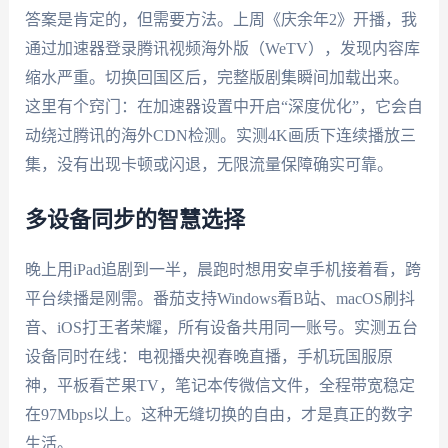
答案是肯定的，但需要方法。上周《庆余年2》开播，我
通过加速器登录腾讯视频海外版（WeTV），发现内容库
缩水严重。切换回国区后，完整版剧集瞬间加载出来。
这里有个窍门：在加速器设置中开启“深度优化”，它会自
动绕过腾讯的海外CDN检测。实测4K画质下连续播放三
集，没有出现卡顿或闪退，无限流量保障确实可靠。
多设备同步的智慧选择
晚上用iPad追剧到一半，晨跑时想用安卓手机接着看，跨
平台续播是刚需。番茄支持Windows看B站、macOS刷抖
音、iOS打王者荣耀，所有设备共用同一账号。实测五台
设备同时在线：电视播央视春晚直播，手机玩国服原
神，平板看芒果TV，笔记本传微信文件，全程带宽稳定
在97Mbps以上。这种无缝切换的自由，才是真正的数字
生活。