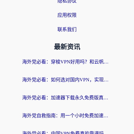
隐私协议
应用权限
联系我们
最新资讯
海外党必看：穿梭VPN好用吗？和云帆VPN对比哪个回国效果更好？附真实测评+避坑指南
海外党必看：如何选对国内VPN，实现无缝访问国内资源？
海外党必看：加速器下载永久免费版真的存在吗？教你无缝访问国内资源的正确姿势
海外党自救指南：用一个小时免费加速器，轻松打破国内资源访问壁垒？
海外党必看：中国VPN免费真的靠谱吗？手把手教你选对回国加速器