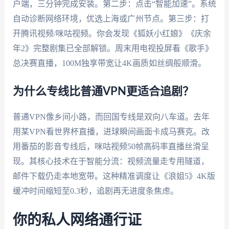
户端，三分钟完成安装。第二步：点击“智能加速”。系统
自动诊断网络环境，优选上海或广州节点。第三步：打
开腾讯视频/咪咕视频。你会发现《狐妖小红娘》《庆余
年2》完整剧集已全部解锁。周末用电视投屏看《歌手》
总决赛直播，100M独享带宽让4K画质如丝绸般顺滑。
为什么专线比普通VPN更适合追剧？
普通VPN像乡间小路，而回国专线是双向八车道。去年
用某VPN看世界杯直播，进球瞬间画面卡成马赛克。改
用番茄的影音专线后，咪咕视频50帧高码率直播丝滑呈
现。其核心技术在于智能分流：视频流量走专用隧道，
邮件下载仍走本地宽带。这种精准调度让《浪姐5》4K版
缓冲时间缩短至0.3秒，追剧再无进度条焦虑。
你的私人网络通行证