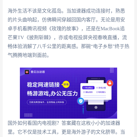
海外生活不该是文化孤岛。当加速器成功连接时，熟悉
的片头曲响起，仿佛瞬间穿越回国内客厅。无论是用安
卓手机看腾讯视频《玫瑰的故事》，还是在MacBook追
芒果TV《披荆斩棘》，亦或电视投屏央视春晚直播，流
畅体验消解了八千公里的距离感。那碗“电子乡愁”终于热
气腾腾地端到面前。
国外如何看国内电视剧？答案藏在这枚小小的加速器
里。它不仅是技术工具，更是海外游子的文化脐带。当