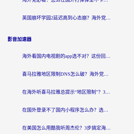
英国崩坏学园2延迟高到心态崩？海外党国服游戏加速终极指南
影音加速器
海外看国内电视剧的app选不对？这份回国加速器避坑指南帮你流畅追剧
喜马拉雅地区限制DNS怎么破？海外党听国内音乐听书的终极解决方案
在海外听喜马拉雅总提示“地区限制”？3步轻松解除+听国内音乐全攻略
在国外登录不了国内小程序怎么办？选对回国加速器，轻松解锁国内资源
在美国怎么用酷我听周杰伦？3步搞定海外听歌难题