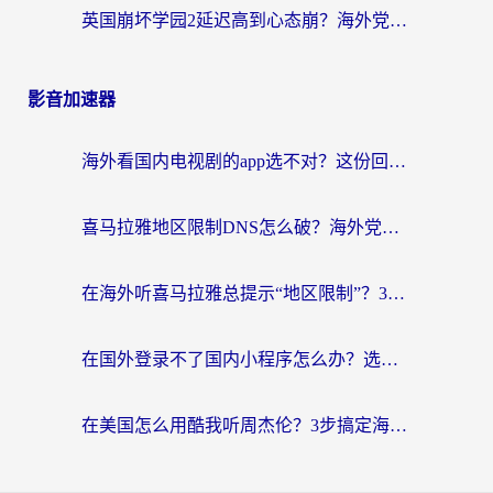
英国崩坏学园2延迟高到心态崩？海外党国服游戏加速终极指南
影音加速器
海外看国内电视剧的app选不对？这份回国加速器避坑指南帮你流畅追剧
喜马拉雅地区限制DNS怎么破？海外党听国内音乐听书的终极解决方案
在海外听喜马拉雅总提示“地区限制”？3步轻松解除+听国内音乐全攻略
在国外登录不了国内小程序怎么办？选对回国加速器，轻松解锁国内资源
在美国怎么用酷我听周杰伦？3步搞定海外听歌难题