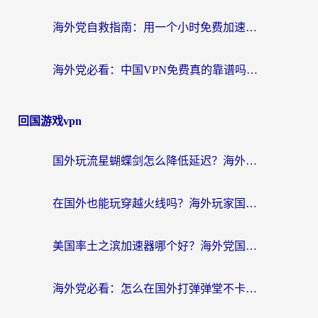
海外党自救指南：用一个小时免费加速器，轻松打破国内资源访问壁垒？
海外党必看：中国VPN免费真的靠谱吗？手把手教你选对回国加速器
回国游戏vpn
国外玩流星蝴蝶剑怎么降低延迟？海外党必看的加速秘籍（含欧洲鸣潮&彩虹岛优化攻略）
在国外也能玩穿越火线吗？海外玩家国服游戏畅玩终极指南
美国率土之滨加速器哪个好？海外党国服游戏畅玩终极指南（附多游戏解决方案）
海外党必看：怎么在国外打弹弹堂不卡？番茄加速器亲测指南