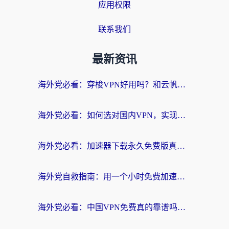
应用权限
联系我们
最新资讯
海外党必看：穿梭VPN好用吗？和云帆VPN对比哪个回国效果更好？附真实测评+避坑指南
海外党必看：如何选对国内VPN，实现无缝访问国内资源？
海外党必看：加速器下载永久免费版真的存在吗？教你无缝访问国内资源的正确姿势
海外党自救指南：用一个小时免费加速器，轻松打破国内资源访问壁垒？
海外党必看：中国VPN免费真的靠谱吗？手把手教你选对回国加速器