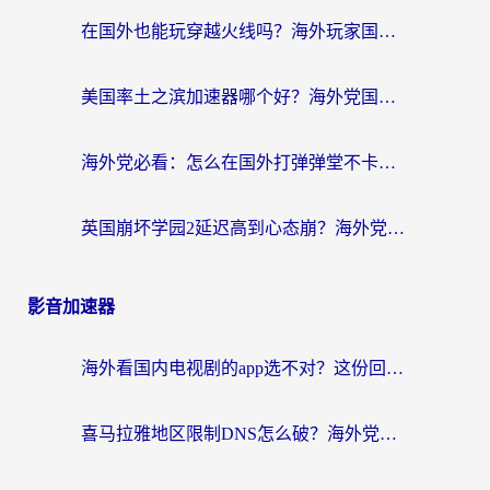
在国外也能玩穿越火线吗？海外玩家国服游戏畅玩终极指南
美国率土之滨加速器哪个好？海外党国服游戏畅玩终极指南（附多游戏解决方案）
海外党必看：怎么在国外打弹弹堂不卡？番茄加速器亲测指南
英国崩坏学园2延迟高到心态崩？海外党国服游戏加速终极指南
影音加速器
海外看国内电视剧的app选不对？这份回国加速器避坑指南帮你流畅追剧
喜马拉雅地区限制DNS怎么破？海外党听国内音乐听书的终极解决方案