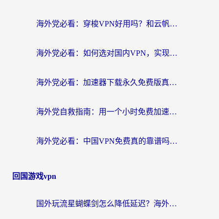
海外党必看：穿梭VPN好用吗？和云帆VPN对比哪个回国效果更好？附真实测评+避坑指南
海外党必看：如何选对国内VPN，实现无缝访问国内资源？
海外党必看：加速器下载永久免费版真的存在吗？教你无缝访问国内资源的正确姿势
海外党自救指南：用一个小时免费加速器，轻松打破国内资源访问壁垒？
海外党必看：中国VPN免费真的靠谱吗？手把手教你选对回国加速器
回国游戏vpn
国外玩流星蝴蝶剑怎么降低延迟？海外党必看的加速秘籍（含欧洲鸣潮&彩虹岛优化攻略）