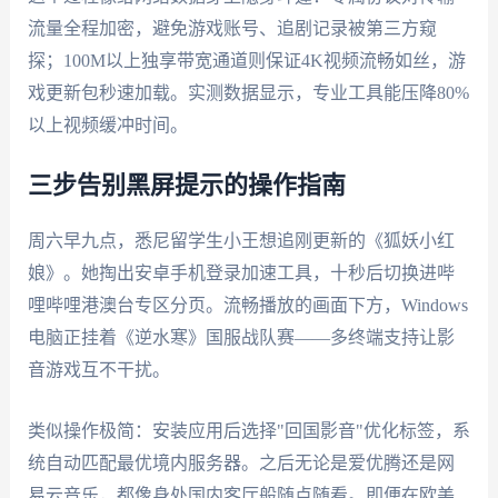
流量全程加密，避免游戏账号、追剧记录被第三方窥
探；100M以上独享带宽通道则保证4K视频流畅如丝，游
戏更新包秒速加载。实测数据显示，专业工具能压降80%
以上视频缓冲时间。
三步告别黑屏提示的操作指南
周六早九点，悉尼留学生小王想追刚更新的《狐妖小红
娘》。她掏出安卓手机登录加速工具，十秒后切换进哔
哩哔哩港澳台专区分页。流畅播放的画面下方，Windows
电脑正挂着《逆水寒》国服战队赛——多终端支持让影
音游戏互不干扰。
类似操作极简：安装应用后选择"回国影音"优化标签，系
统自动匹配最优境内服务器。之后无论是爱优腾还是网
易云音乐，都像身处国内客厅般随点随看。即便在欧美