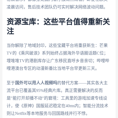
凌晨访问，售后技术团队仍可实时解决网络波动问题。
资源宝库：这些平台值得重新关
注
当你解除了地域封印，这些宝藏平台将重获新生：芒果
TV的《乘风破浪》系列始终占据海外华语圈话题C位；
埋堆堆TV的港剧库存让广东移民直呼乡音亲切；哔哩哔
哩港澳台专区的动漫新番比当地平台早更新三天。
至于
国外可以用人人视频吗
的替代方案——其实各大主
流平台已覆盖其95%经典片库。真正需要解决的反而
是"能打开却播不动"的窘境：工具里的游戏加速专线设
计，使《原神》国服延迟稳定在40ms内；智能分流技术
则让Netflix等本地服务与回国路线并行不悖。