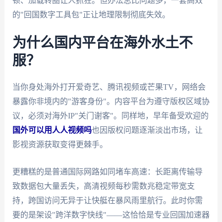
顿、加载转圈让人抓狂。但办法总比问题多，一套高效
的"回国数字工具包"正让地理限制彻底失效。
为什么国内平台在海外水土不
服？
当你身处海外打开爱奇艺、腾讯视频或芒果TV，网络会
暴露你非境内的"游客身份"。内容平台为遵守版权区域协
议，必须对海外IP"关门谢客"。同样地，早年备受欢迎的
国外可以用人人视频吗
也因版权问题逐渐淡出市场，让
影视资源获取变得更棘手。
更糟糕的是普通国际网路如同堵车高速：长距离传输导
致数据包大量丢失，高清视频每秒需数兆稳定带宽支
持，跨国访问无异于让快艇在暴风雨里航行。此时你需
要的是架设"跨洋数字快线"——这恰恰是专业回国加速器