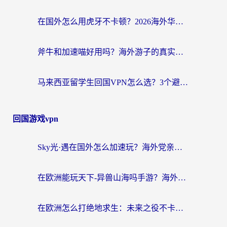
在国外怎么用虎牙不卡顿？2026海外华人亲测有效的回国加速器选择指南
斧牛和加速喵好用吗？海外游子的真实选择困境
马来西亚留学生回国VPN怎么选？3个避坑点+1款实测好用的加速器推荐
回国游戏vpn
Sky光·遇在国外怎么加速玩？海外党亲测有效的国服游戏加速指南
在欧洲能玩天下-异兽山海吗手游？海外玩家的加速器生存指南
在欧洲怎么打绝地求生：未来之役不卡？留学生亲测的加速器避坑指南