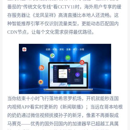
番茄的"传统文化专线"看CCTV11时，海外用户专享的缓
存服务器让《龙凤呈祥》高清直播比本地人还流畅。这
种智能推荐引擎不仅识别流量类型，更能动态匹配国内
CDN节点，让每个文化需求获得最优路径。
当你结束十小时飞行落地希思罗机场，开机就能秒连国
内视频APP看实时更新的《新闻联播》；当远在哥本哈根
的奶奶通过微信视频抚摸孙子的新牙，像素不再撕裂成
马赛克——优秀的国外回国内的加速器早已超越工具属