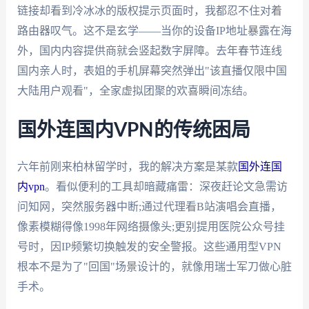
链接却看到冷冰冰的版权提示页面时，我都忍不住对着
路由器叹气。这不是玄学——当你的设备IP地址暴露在海
外，国内内容提供商就会竖起数字屏障。去年春节连线
国内亲人时，表姐的手机屏幕突然弹出"该直播仅限中国
大陆用户观看"，全家虚拟团聚的欢喜瞬间冻结。
国外连国内VPN的传统困局
六年前刚来柏林留学时，我的解决方案是某款
国外连国
内vpn
。看似便利的工具却暗藏痛雷：深夜赶论文急需访
问知网，突然服务器中断;通过代理看B站演唱会直播，
像素模糊得像1998年网络摄像头;更别提用医院公众号挂
号时，因IP频繁切换触发的安全警报。这些通用型VPN
根本不是为了"回国"场景设计的，就像用瑞士军刀做心脏
手术。