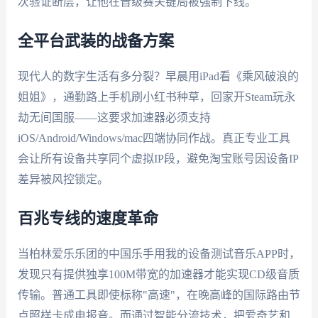
次验证断层，让他在晋级赛关键局被强制下线。
全平台武装的战备方案
现代人的数字生活有多分裂？早晨用iPad看《乘风破浪的
姐姐》，通勤路上手机刷小红书种草，回家开Steam玩永
劫无间国服——这要求加速器必须支持
iOS/Android/Windows/mac四端协同作战。真正专业工具
会让所有设备共享同个虚拟IP段，避免淘宝账号因设备IP
差异被风控锁定。
百兆专线的速度革命
当柏林爱乐乐团的中国乐手用我的设备测试音乐APP时，
发现只有提供独享100M带宽的加速器才能实现CD级音质
传输。普通工具即使标称"高速"，在晚高峰的国际路由节
点照样卡成电报音。而通过智能分流技术，把爱奇艺和