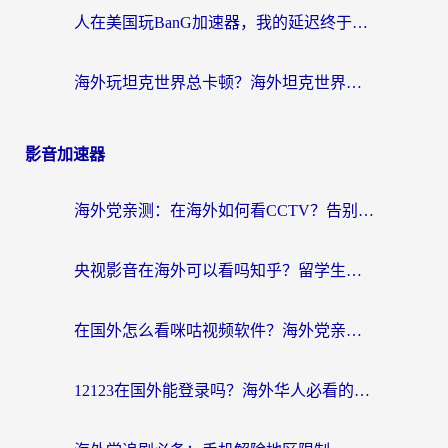
人在美国玩BanG加速器，我的延迟终于绿了
海外玩坦克世界总卡顿？海外坦克世界加速器有哪些？实测好用的选择在这里
影音加速器
海外党亲测：在海外如何看CCTV？告别“仅限大陆播放”的实用指南
央视影音在海外可以看吗知乎？留学生亲测：3步解决地域限制+追剧自由
在国外怎么看咪咕视频软件？海外党亲测有效的回国加速方案
12123在国外能登录吗？海外华人必看的回国加速实用指南