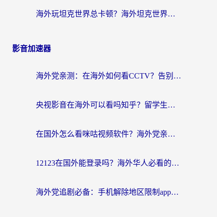
海外玩坦克世界总卡顿？海外坦克世界加速器有哪些？实测好用的选择在这里
影音加速器
海外党亲测：在海外如何看CCTV？告别“仅限大陆播放”的实用指南
央视影音在海外可以看吗知乎？留学生亲测：3步解决地域限制+追剧自由
在国外怎么看咪咕视频软件？海外党亲测有效的回国加速方案
12123在国外能登录吗？海外华人必看的回国加速实用指南
海外党追剧必备：手机解除地区限制app怎么选？解决央视视频&国内剧地区限制全指南