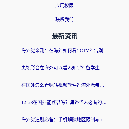
应用权限
联系我们
最新资讯
海外党亲测：在海外如何看CCTV？告别“仅限大陆播放”的实用指南
央视影音在海外可以看吗知乎？留学生亲测：3步解决地域限制+追剧自由
在国外怎么看咪咕视频软件？海外党亲测有效的回国加速方案
12123在国外能登录吗？海外华人必看的回国加速实用指南
海外党追剧必备：手机解除地区限制app怎么选？解决央视视频&国内剧地区限制全指南