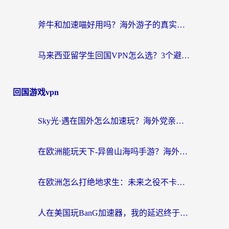
斧牛和加速喵好用吗？海外游子的真实选择困境
马来西亚留学生回国VPN怎么选？3个避坑点+1款实测好用的加速器推荐
回国游戏vpn
Sky光·遇在国外怎么加速玩？海外党亲测有效的国服游戏加速指南
在欧洲能玩天下-异兽山海吗手游？海外玩家的加速器生存指南
在欧洲怎么打绝地求生：未来之役不卡？留学生亲测的加速器避坑指南
人在美国玩BanG加速器，我的延迟终于绿了