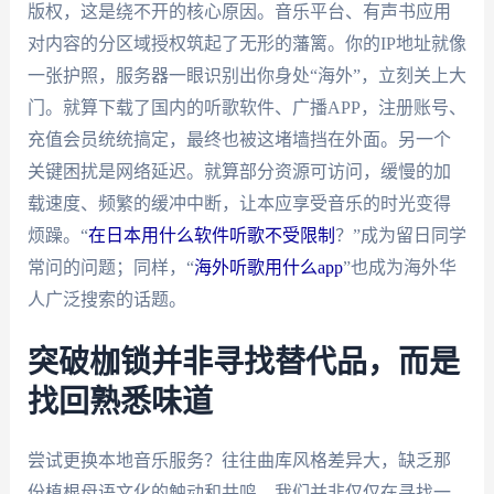
版权，这是绕不开的核心原因。音乐平台、有声书应用
对内容的分区域授权筑起了无形的藩篱。你的IP地址就像
一张护照，服务器一眼识别出你身处“海外”，立刻关上大
门。就算下载了国内的听歌软件、广播APP，注册账号、
充值会员统统搞定，最终也被这堵墙挡在外面。另一个
关键困扰是网络延迟。就算部分资源可访问，缓慢的加
载速度、频繁的缓冲中断，让本应享受音乐的时光变得
烦躁。“
在日本用什么软件听歌不受限制
？”成为留日同学
常问的问题；同样，“
海外听歌用什么app
”也成为海外华
人广泛搜索的话题。
突破枷锁并非寻找替代品，而是
找回熟悉味道
尝试更换本地音乐服务？往往曲库风格差异大，缺乏那
份植根母语文化的触动和共鸣。我们并非仅仅在寻找一