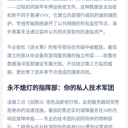
——过程如同装甲车押运绝密文件。这种数据安全加密
机制不同于普通VPN，它建立的是银行级别的端到端防
护。专线传输网络避开了公共网络的所有监控节点，海
外黑客无法通过监听公共网关获取你的虚拟资产。
不必担忧《逆水寒》的账号密码在传输中被截获。番茄
建立的是从你设备到游戏服务器的独立桥梁——就像在
数据海洋底部铺设专属光缆。不仅绕过第三方监控威
胁，更杜绝了因共享节点造成的撞库风险。
永不熄灯的指挥部：你的私人技术军团
凌晨三点《剑网3》攻防战即将打响，此刻服务器却突然
拒绝你的加速连接。番茄的售后实时保障服务在20秒内
响应故障申报——专业的技术团队如同待命的特种部
队。工程师从后台检测到你的本地DNS遭到运营商劫