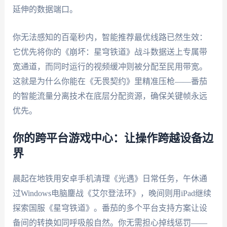
延伸的数据端口。
你无法感知的百毫秒内，智能推荐最优线路已然生效：
它优先将你的《崩坏：星穹铁道》战斗数据送上专属带
宽通道，而同时运行的视频缓冲则被分配至民用带宽。
这就是为什么你能在《无畏契约》里精准压枪——番茄
的智能流量分离技术在底层分配资源，确保关键帧永远
优先。
你的跨平台游戏中心：让操作跨越设备边
界
晨起在地铁用安卓手机清理《光遇》日常任务，午休通
过Windows电脑鏖战《艾尔登法环》，晚间则用iPad继续
探索国服《星穹铁道》。番茄的多个平台支持方案让设
备间的转换如同呼吸般自然。你无需担心掉线惩罚——