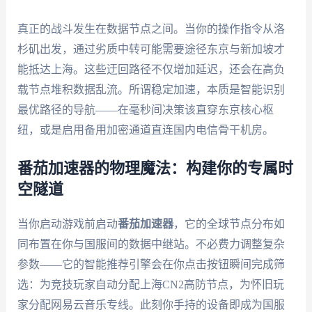
真正的战斗发生在数据节点之间。当你的操作指令从洛
杉矶出发，通过劣质中转可能需要途径东京与新加坡才
能抵达上海。这些迂回路径不仅增加延迟，还会在高负
载节点堆积数据乱流。所谓稳定加速，本质是智能识别
最优路径的导航——在毫秒间决策该直穿东京核心枢
纽，或是启用备用加密通道直连国内电信骨干机房。
番茄加速器的物理魔法：构建你的专属时
空隧道
当你启动游戏前启动
番茄加速器
，它的全球节点分布如
同布置在你与国服间的数据中继站。不必费力调整复杂
参数——它的智能推荐引擎会在你点击按钮瞬间完成筛
选：为竞技玩家自动分配上海CN2高防节点，为怀旧玩
家分配网易云音乐专线。此刻你手持的设备即成为国服