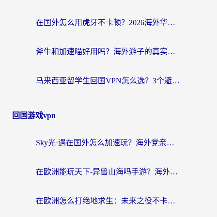
在国外怎么用虎牙不卡顿？2026海外华人亲测有效的回国加速器选择指南
斧牛和加速喵好用吗？海外游子的真实选择困境
马来西亚留学生回国VPN怎么选？3个避坑点+1款实测好用的加速器推荐
回国游戏vpn
Sky光·遇在国外怎么加速玩？海外党亲测有效的国服游戏加速指南
在欧洲能玩天下-异兽山海吗手游？海外玩家的加速器生存指南
在欧洲怎么打绝地求生：未来之役不卡？留学生亲测的加速器避坑指南