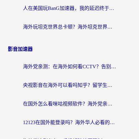
人在美国玩BanG加速器，我的延迟终于绿了
海外玩坦克世界总卡顿？海外坦克世界加速器有哪些？实测好用的选择在这里
影音加速器
海外党亲测：在海外如何看CCTV？告别“仅限大陆播放”的实用指南
央视影音在海外可以看吗知乎？留学生亲测：3步解决地域限制+追剧自由
在国外怎么看咪咕视频软件？海外党亲测有效的回国加速方案
12123在国外能登录吗？海外华人必看的回国加速实用指南