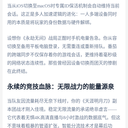
当从iOS切换至macOS时专属ID保活机制会自动维持当前
会话。这正是多人加速逻辑的进化：一人多端设备同时
用的本质是将玩家的身份数据与硬件解绑。
设想你《永劫无间》战局正酣时手机电量告急。你从容
切换至备用平板电脑登录，无需重连或重新排队。番茄
的跨端同步不仅保存着你的游戏会话，更维持着毫秒级
的网络状态连续性。那些曾经因设备切换而团灭的惨剧
在此终结。
永续的竞技血脉：无限战力的能量源泉
当队友因流量耗尽无奈下线时，你的《天涯明月刀》副
本团战才刚入佳境。稳定无限流量的承诺绝非虚言——
它代表着无惧4K高清直播与8小时激战的数据底气。但这
不意味着粗暴的管道扩张，智能分流技术才是幕后功