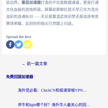
验边界。
番茄加速器
打造的不仅是数据通道，更是打通
文化血脉的游戏桥梁。屏幕前那鲜红提示早已化为流光
溢彩的连通标识——无论是重温武侠旧梦还是追逐电竞
赛场荣耀，此刻你的指尖已然踏上归途。
Spread the love
←
前一篇文章
免费回国加速器
海外党必看：ChickCN和极速穿梭VPN好用吗？3招教你选对回国加速器无缝刷国内资源
斧牛和light哪个好？海外华人最关心的回国加速器选择难题，一篇讲透