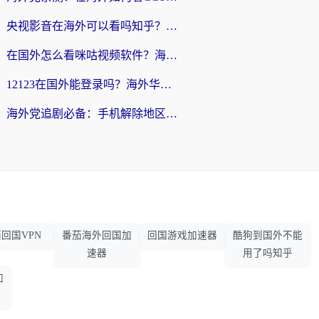
央视影音在海外可以看吗知乎？留学生亲测：3步解决地域限制+追剧自由
在国外怎么看咪咕视频软件？海外党亲测有效的回国加速方案
12123在国外能登录吗？海外华人必看的回国加速实用指南
海外党追剧必备：手机解除地区限制app怎么选？解决央视视频&国内剧地区限制全指南
回国VPN
番茄海外回国加
回国游戏加速器
酷狗到国外不能
速器
用了吗知乎
加