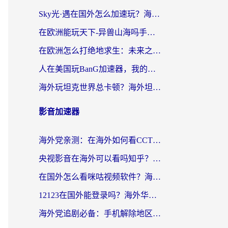
Sky光·遇在国外怎么加速玩？海外党亲测有效的国服游戏加速指南
在欧洲能玩天下-异兽山海吗手游？海外玩家的加速器生存指南
在欧洲怎么打绝地求生：未来之役不卡？留学生亲测的加速器避坑指南
人在美国玩BanG加速器，我的延迟终于绿了
海外玩坦克世界总卡顿？海外坦克世界加速器有哪些？实测好用的选择在这里
影音加速器
海外党亲测：在海外如何看CCTV？告别“仅限大陆播放”的实用指南
央视影音在海外可以看吗知乎？留学生亲测：3步解决地域限制+追剧自由
在国外怎么看咪咕视频软件？海外党亲测有效的回国加速方案
12123在国外能登录吗？海外华人必看的回国加速实用指南
海外党追剧必备：手机解除地区限制app怎么选？解决央视视频&国内剧地区限制全指南