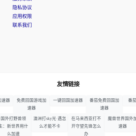
隐私协议
应用权限
联系我们
友情链接
加速器
免费回国游戏加
一键回国加速器
番茄免费回国加
番茄
速器
速器
国外打野兽领
澳洲打sky光·遇怎
在马来西亚打不
魔兽世界国外
主：新世界用什
么才能不卡
开守望先锋怎么
速器
么加速
办