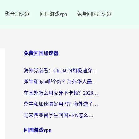
影音加速器
回国游戏vpn
免费回国加速器
免费回国加速器
海外党必看：ChickCN和极速穿梭VPN好用吗？3招教你选对回国加速器无缝刷国内资源
斧牛和light哪个好？海外华人最关心的回国加速器选择难题，一篇讲透
在国外怎么用虎牙不卡顿？2026海外华人亲测有效的回国加速器选择指南
斧牛和加速喵好用吗？海外游子的真实选择困境
马来西亚留学生回国VPN怎么选？3个避坑点+1款实测好用的加速器推荐
回国游戏vpn