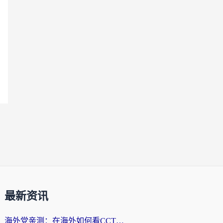
最新资讯
海外党亲测：在海外如何看CCTV？告别“仅限大陆播放”的实用指南