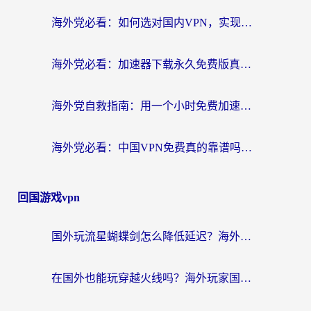
海外党必看：如何选对国内VPN，实现无缝访问国内资源？
海外党必看：加速器下载永久免费版真的存在吗？教你无缝访问国内资源的正确姿势
海外党自救指南：用一个小时免费加速器，轻松打破国内资源访问壁垒？
海外党必看：中国VPN免费真的靠谱吗？手把手教你选对回国加速器
回国游戏vpn
国外玩流星蝴蝶剑怎么降低延迟？海外党必看的加速秘籍（含欧洲鸣潮&彩虹岛优化攻略）
在国外也能玩穿越火线吗？海外玩家国服游戏畅玩终极指南