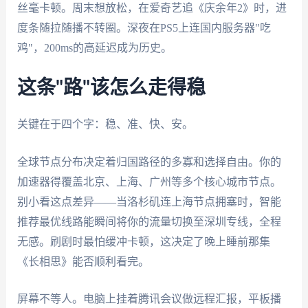
丝毫卡顿。周末想放松，在爱奇艺追《庆余年2》时，进
度条随拉随播不转圈。深夜在PS5上连国内服务器"吃
鸡"，200ms的高延迟成为历史。
这条"路"该怎么走得稳
关键在于四个字：稳、准、快、安。
全球节点分布决定着归国路径的多寡和选择自由。你的
加速器得覆盖北京、上海、广州等多个核心城市节点。
别小看这点差异——当洛杉矶连上海节点拥塞时，智能
推荐最优线路能瞬间将你的流量切换至深圳专线，全程
无感。刷剧时最怕缓冲卡顿，这决定了晚上睡前那集
《长相思》能否顺利看完。
屏幕不等人。电脑上挂着腾讯会议做远程汇报，平板播