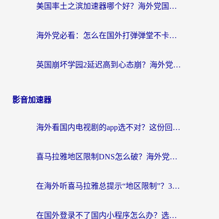
美国率土之滨加速器哪个好？海外党国服游戏畅玩终极指南（附多游戏解决方案）
海外党必看：怎么在国外打弹弹堂不卡？番茄加速器亲测指南
英国崩坏学园2延迟高到心态崩？海外党国服游戏加速终极指南
影音加速器
海外看国内电视剧的app选不对？这份回国加速器避坑指南帮你流畅追剧
喜马拉雅地区限制DNS怎么破？海外党听国内音乐听书的终极解决方案
在海外听喜马拉雅总提示“地区限制”？3步轻松解除+听国内音乐全攻略
在国外登录不了国内小程序怎么办？选对回国加速器，轻松解锁国内资源