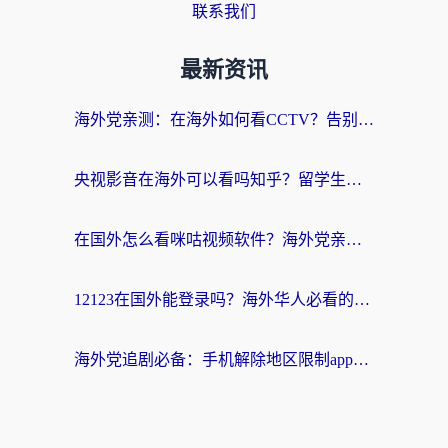
联系我们
最新资讯
海外党亲测：在海外如何看CCTV？告别“仅限大陆播放”的实用指南
央视影音在海外可以看吗知乎？留学生亲测：3步解决地域限制+追剧自由
在国外怎么看咪咕视频软件？海外党亲测有效的回国加速方案
12123在国外能登录吗？海外华人必看的回国加速实用指南
海外党追剧必备：手机解除地区限制app怎么选？解决央视视频&国内剧地区限制全指南