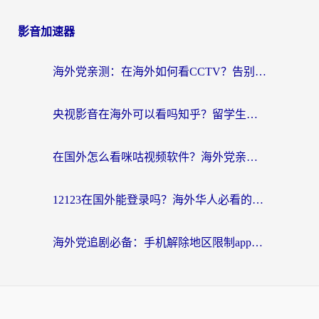
影音加速器
海外党亲测：在海外如何看CCTV？告别“仅限大陆播放”的实用指南
央视影音在海外可以看吗知乎？留学生亲测：3步解决地域限制+追剧自由
在国外怎么看咪咕视频软件？海外党亲测有效的回国加速方案
12123在国外能登录吗？海外华人必看的回国加速实用指南
海外党追剧必备：手机解除地区限制app怎么选？解决央视视频&国内剧地区限制全指南