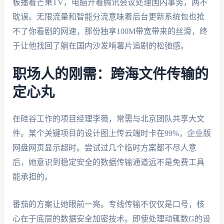
板播着芒果TV，电脑开着腾讯会议处理国内事务，两不
耽误。无限流量和智能分流意味着后台更新系统包也抢
不了你看剧的网速，那份独享100M带宽带来的丝滑，终
于让他找回了躺在国内沙发啃薯片追剧的松弛感。
职场人的刚需：跨海文件传输的
定心丸
在硅谷工作的项目经理李薇，常需与北京团队共享大文
件。某个关键项目的设计图上传云端时卡在99%，企业版
网盘网页显示超时。尝试过几个临时方案都不尽人意
后，她意识到稳定安全的数据传输通道远不是免费工具
能承担的。
番茄的方案让她眼前一亮。专线传输不仅仅是口号，核
心在于底层的数据安全加密技术。即使处理动辄数G的设