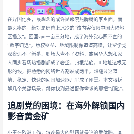
在异国他乡，最想念的或许是那碗热腾腾的家乡面，而
最头疼的，绝对是屏幕上冰冷的“该内容仅限中国大陆地
区播放”。回国vpn一亩三分地，成了海外党心照不宣的
“数字归途”。版权壁垒、地域限制像道道高墙，让留学党
深夜追不了新番、职场人查不了资料、旅居华人想和家
人同步看场热播剧都成了奢望。归根结底，IP地址这根无
形的线，把熟悉的网络世界割裂成两半。想翻过这道
墙，稳定、快速的回国加速器几乎成了刚需。本文将拆
解几个关键场景，帮你找到最适配你需求的那把“钥匙”。
追剧党的困境：在海外解锁国内
影音黄金矿
小王在欧洲工作，每晚最大的慰藉就是追追爱优腾。某