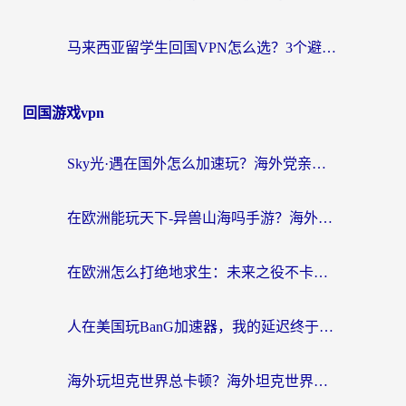
马来西亚留学生回国VPN怎么选？3个避坑点+1款实测好用的加速器推荐
回国游戏vpn
Sky光·遇在国外怎么加速玩？海外党亲测有效的国服游戏加速指南
在欧洲能玩天下-异兽山海吗手游？海外玩家的加速器生存指南
在欧洲怎么打绝地求生：未来之役不卡？留学生亲测的加速器避坑指南
人在美国玩BanG加速器，我的延迟终于绿了
海外玩坦克世界总卡顿？海外坦克世界加速器有哪些？实测好用的选择在这里