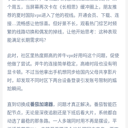
个周五，当屏幕再次卡在《长相思》缓冲圈上，朋友推
荐的夏时国际vpn进入了他的视线。开通会员、下载、连
接…流畅感让他惊喜。但好景不长，观看热门综艺时频
繁的线路切换和偶发的掉线，让他开始思考：这种表现
能满足长期需求吗？
此时，社区里热度颇高的斧牛vpn好用吗这个问题，促使
他做了尝试。斧牛的连接简单稳定，高峰时段也没有明
显卡顿。不过当他拿出手机想同步给国内父母共享影片
时，却发现不同时区下两台设备登录引发账号限制的尴
尬瞬间。
直到切换成
番茄加速器
，问题才真正解决。番茄智能匹
配节点，无论是深夜追剧还是下班后看大片，系统都自
动选了最稳的那条路。一人多端同时用不再是摆设，平