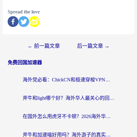
Spread the love
←
前一篇文章
后一篇文章
→
免费回国加速器
海外党必看：ChickCN和极速穿梭VPN好用吗？3招教你选对回国加速器无缝刷国内资源
斧牛和light哪个好？海外华人最关心的回国加速器选择难题，一篇讲透
在国外怎么用虎牙不卡顿？2026海外华人亲测有效的回国加速器选择指南
斧牛和加速喵好用吗？海外游子的真实选择困境