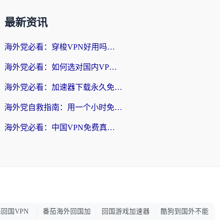
最新资讯
海外党必看：穿梭VPN好用吗？和云帆VPN对比哪个回国效果更好？附真实测评+避坑指南
海外党必看：如何选对国内VPN，实现无缝访问国内资源？
海外党必看：加速器下载永久免费版真的存在吗？教你无缝访问国内资源的正确姿势
海外党自救指南：用一个小时免费加速器，轻松打破国内资源访问壁垒？
海外党必看：中国VPN免费真的靠谱吗？手把手教你选对回国加速器
回国VPN
番茄海外回国加
回国游戏加速器
酷狗到国外不能