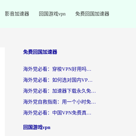
影音加速器
回国游戏vpn
免费回国加速器
免费回国加速器
海外党必看：穿梭VPN好用吗？和云帆VPN对比哪个回国效果更好？附真实测评+避坑指南
海外党必看：如何选对国内VPN，实现无缝访问国内资源？
海外党必看：加速器下载永久免费版真的存在吗？教你无缝访问国内资源的正确姿势
海外党自救指南：用一个小时免费加速器，轻松打破国内资源访问壁垒？
海外党必看：中国VPN免费真的靠谱吗？手把手教你选对回国加速器
回国游戏vpn