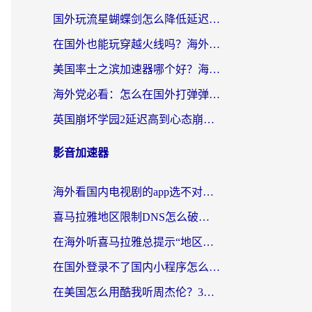
国外玩流星蝴蝶剑怎么降低延迟？海外党必看的加速秘籍（含欧洲鸣潮&彩虹岛优化攻略）
在国外也能玩穿越火线吗？海外玩家国服游戏畅玩终极指南
美国率土之滨加速器哪个好？海外党国服游戏畅玩终极指南（附多游戏解决方案）
海外党必看：怎么在国外打弹弹堂不卡？番茄加速器亲测指南
英国崩坏学园2延迟高到心态崩？海外党国服游戏加速终极指南
影音加速器
海外看国内电视剧的app选不对？这份回国加速器避坑指南帮你流畅追剧
喜马拉雅地区限制DNS怎么破？海外党听国内音乐听书的终极解决方案
在海外听喜马拉雅总提示“地区限制”？3步轻松解除+听国内音乐全攻略
在国外登录不了国内小程序怎么办？选对回国加速器，轻松解锁国内资源
在美国怎么用酷我听周杰伦？3步搞定海外听歌难题