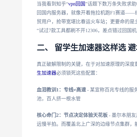
当我看到知乎“
vpn回国
”话题下数万条失败求
回国内服务器，就像开着拖拉机跑F1赛道——线
贸用户，抢带宽堪比春运火车站；更要命的是主
“试过7款工具都刷不开12306，差点错过回国机
二、 留学生加速器这样选 
真正破解限制的关键，在于对加速原理的深度
生加速器
必须锁死这些配置：
血泪教训1：专线≠高速
- 某宣称百兆专线的服
池，百人挤一根水管
核心命门2：节点决定体验天花板
- 墨尔本朋
远慢半拍。而覆盖北上广深的边缘节点集群，能