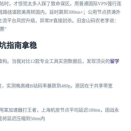
助帖时，才惊觉太多人踩了致命误区。用普通国际VPN强行连
路绕道欧美再转国内，延时飙到300ms+；公用节点挤满外
流平台风控升级，异常IP直接封杀。旧金山码农老李说：
票”
避坑指南拿稳
重构。当我对比12款专业工具实测数据后，发现顶尖的
留学
务，实测晚高峰B站码率暴跌到480p。原因在于共享带宽
友用某加速器打王者，上海机房节点平均延迟189ms，团战永
将延迟压缩到50ms内