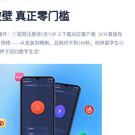
破壁 真正零门槛
作：①官网注册领3天VIP ②下载对应客户端（iOS直接在
刷知乎热榜——从安装到畅刷，总耗时不到180秒。柏林留学生小
终于回归数字生活”