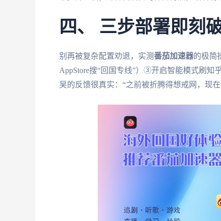
四、 三步部署即刻
别再被复杂配置劝退，实测
番茄加速器
的极简操
AppStore搜“回国专线”）③开启智能模式
吴的反馈很真实：“之前被折腾得想戒网，现在