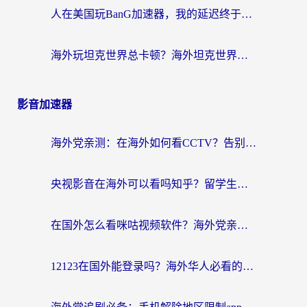
人在美国玩BanG加速器，我的延迟终于绿了
海外玩坦克世界总卡顿？海外坦克世界加速器有哪些？实测好用的选择在这里
影音加速器
海外党亲测：在海外如何看CCTV？告别“仅限大陆播放”的实用指南
央视影音在海外可以看吗知乎？留学生亲测：3步解决地域限制+追剧自由
在国外怎么看咪咕视频软件？海外党亲测有效的回国加速方案
12123在国外能登录吗？海外华人必看的回国加速实用指南