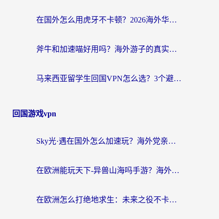
在国外怎么用虎牙不卡顿？2026海外华人亲测有效的回国加速器选择指南
斧牛和加速喵好用吗？海外游子的真实选择困境
马来西亚留学生回国VPN怎么选？3个避坑点+1款实测好用的加速器推荐
回国游戏vpn
Sky光·遇在国外怎么加速玩？海外党亲测有效的国服游戏加速指南
在欧洲能玩天下-异兽山海吗手游？海外玩家的加速器生存指南
在欧洲怎么打绝地求生：未来之役不卡？留学生亲测的加速器避坑指南