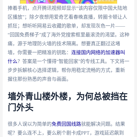
捧着手机，点开腾讯视频却显示“该内容仅限中国大陆地
区播放”；除夕夜想用爱奇艺看春晚直播，转圈卡顿让人
抓狂；想听听网易云收藏的歌单，却发现灰色一片——
“回国免费梯子”成了海外党搜索框里最滚烫的渴望。这种
痛，源于地理防火墙的技术隔离。想要真正翻过这堵
墙，你需要一把精准的钥匙：
连接国内网络的加速器叫
什么
？答案是一个懂得“智能回家”的专线工具。下文将一
步步拆解核心选择逻辑，帮你用稳定流畅的方式，重新
握住那份熟悉的声音与画面。
墙外青山楼外楼，为何总被挡在
门外头
很多人误以为简单的
免费回国线路
就能解决问题。结果
呢？要么连不上，要么刷个剧卡成PPT，游戏延迟飙到