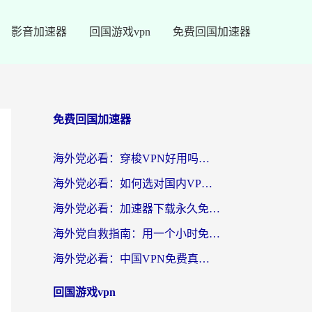
影音加速器
回国游戏vpn
免费回国加速器
免费回国加速器
海外党必看：穿梭VPN好用吗？和云帆VPN对比哪个回国效果更好？附真实测评+避坑指南
海外党必看：如何选对国内VPN，实现无缝访问国内资源？
海外党必看：加速器下载永久免费版真的存在吗？教你无缝访问国内资源的正确姿势
海外党自救指南：用一个小时免费加速器，轻松打破国内资源访问壁垒？
海外党必看：中国VPN免费真的靠谱吗？手把手教你选对回国加速器
回国游戏vpn