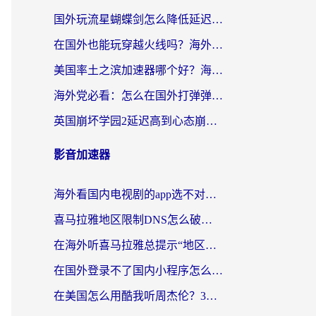
国外玩流星蝴蝶剑怎么降低延迟？海外党必看的加速秘籍（含欧洲鸣潮&彩虹岛优化攻略）
在国外也能玩穿越火线吗？海外玩家国服游戏畅玩终极指南
美国率土之滨加速器哪个好？海外党国服游戏畅玩终极指南（附多游戏解决方案）
海外党必看：怎么在国外打弹弹堂不卡？番茄加速器亲测指南
英国崩坏学园2延迟高到心态崩？海外党国服游戏加速终极指南
影音加速器
海外看国内电视剧的app选不对？这份回国加速器避坑指南帮你流畅追剧
喜马拉雅地区限制DNS怎么破？海外党听国内音乐听书的终极解决方案
在海外听喜马拉雅总提示“地区限制”？3步轻松解除+听国内音乐全攻略
在国外登录不了国内小程序怎么办？选对回国加速器，轻松解锁国内资源
在美国怎么用酷我听周杰伦？3步搞定海外听歌难题