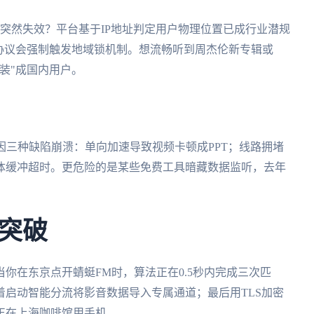
突然失效？平台基于IP地址判定用户物理位置已成行业潜规
协议会强制触发地域锁机制。想流畅听到周杰伦新专辑或
装"成国内用户。
因三种缺陷崩溃：单向加速导致视频卡顿成PPT；线路拥堵
体缓冲超时。更危险的是某些免费工具暗藏数据监听，去年
突破
你在东京点开蜻蜓FM时，算法正在0.5秒内完成三次匹
启动智能分流将影音数据导入专属通道；最后用TLS加密
正在上海咖啡馆用手机。