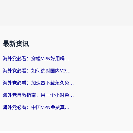
最新资讯
海外党必看：穿梭VPN好用吗？和云帆VPN对比哪个回国效果更好？附真实测评+避坑指南
海外党必看：如何选对国内VPN，实现无缝访问国内资源？
海外党必看：加速器下载永久免费版真的存在吗？教你无缝访问国内资源的正确姿势
海外党自救指南：用一个小时免费加速器，轻松打破国内资源访问壁垒？
海外党必看：中国VPN免费真的靠谱吗？手把手教你选对回国加速器