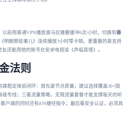
以前用普通VPN播放喜马拉雅要缓冲6次/小时，切换到
番
下《明朝那些事儿》连续播放3小时零卡顿。更重要的是支持
期，室友还能用他的账号在安卓电视追《声临其境》。
金法则
建稳定体验闭环：首先是节点质量，建议选择覆盖30+国
商级专线；三看流量策略，无限流量套餐才能支撑每天的听
ac客户端的同时还有iOS捷径指令；最后看安全认证，必须具