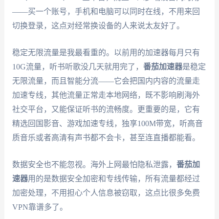
——买一个账号，手机和电脑可以同时在线，不用来回
切换登录，这点对经常换设备的人来说太友好了。
稳定无限流量是我最看重的。以前用的加速器每月只有
10G流量，听书听歌没几天就用完了，
番茄加速器
是稳定
无限流量，而且智能分流——它会把国内内容的流量走
加速专线，其他流量正常走本地网络，既不影响刷海外
社交平台，又能保证听书的流畅度。更重要的是，它有
精选回国影音、游戏加速专线，独享100M带宽，听高音
质音乐或者高清有声书都不会卡，甚至连直播都能看。
数据安全也不能忽视。海外上网最怕隐私泄露，
番茄加
速器
用的是数据安全加密和专线传输，所有流量都经过
加密处理，不用担心个人信息被窃取，这点比很多免费
VPN靠谱多了。