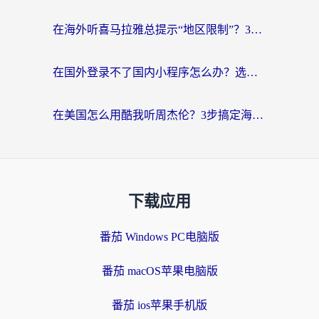
在海外听喜马拉雅总提示“地区限制”？3步轻松解除+听国内音乐全攻略
在国外登录不了国内小程序怎么办？选对回国加速器，轻松解锁国内资源
在美国怎么用酷我听周杰伦？3步搞定海外听歌难题
下载应用
番茄 Windows PC电脑版
番茄 macOS苹果电脑版
番茄 ios苹果手机版