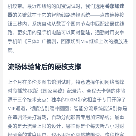
机绞带。最近帮纽约的闺蜜调试时，我们选用
番茄加速
器
的关键就在于它的智能线路选择系统——点击连接按
钮三秒内，系统自动从数百个国内节点中匹配出最优线
路。更实用的是手机电脑可以同时登陆，通勤时用安卓
手机听《三体》广播剧，回家切到Mac继续上次的播放进
度。
流畅体验背后的硬核支撑
上个月在多伦多图书馆测试时，特意选择午间网络高峰
时段播放4K版《国家宝藏》纪录片。全程无卡顿的体验
源于三个技术支点：独享的100M带宽相当于专门开辟了
VIP通道，彻底告别缓冲圆圈；智能分流系统能识别你是
在追剧还是打游戏，自动分配影音专用加速路线；最重
要的是无流量上限的设计，哪怕你是个每天听八小时财
经频道的重度用户，也不用担心突然被限速。这种稳定