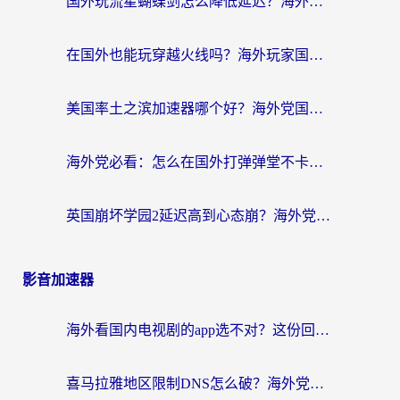
国外玩流星蝴蝶剑怎么降低延迟？海外党必看的加速秘籍（含欧洲鸣潮&彩虹岛优化攻略）
在国外也能玩穿越火线吗？海外玩家国服游戏畅玩终极指南
美国率土之滨加速器哪个好？海外党国服游戏畅玩终极指南（附多游戏解决方案）
海外党必看：怎么在国外打弹弹堂不卡？番茄加速器亲测指南
英国崩坏学园2延迟高到心态崩？海外党国服游戏加速终极指南
影音加速器
海外看国内电视剧的app选不对？这份回国加速器避坑指南帮你流畅追剧
喜马拉雅地区限制DNS怎么破？海外党听国内音乐听书的终极解决方案