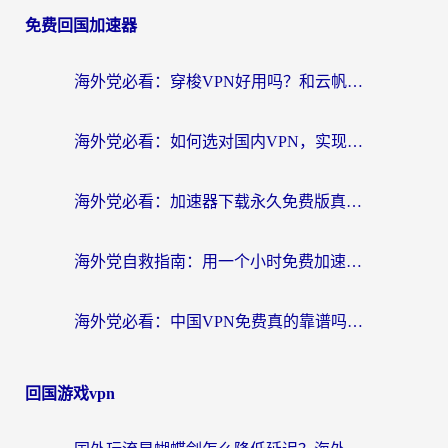
免费回国加速器
海外党必看：穿梭VPN好用吗？和云帆VPN对比哪个回国效果更好？附真实测评+避坑指南
海外党必看：如何选对国内VPN，实现无缝访问国内资源？
海外党必看：加速器下载永久免费版真的存在吗？教你无缝访问国内资源的正确姿势
海外党自救指南：用一个小时免费加速器，轻松打破国内资源访问壁垒？
海外党必看：中国VPN免费真的靠谱吗？手把手教你选对回国加速器
回国游戏vpn