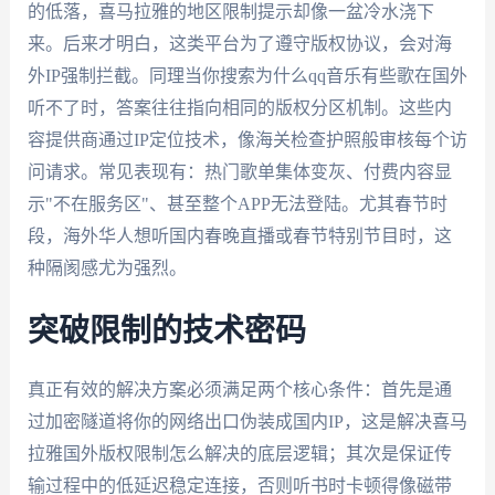
的低落，喜马拉雅的地区限制提示却像一盆冷水浇下
来。后来才明白，这类平台为了遵守版权协议，会对海
外IP强制拦截。同理当你搜索为什么qq音乐有些歌在国外
听不了时，答案往往指向相同的版权分区机制。这些内
容提供商通过IP定位技术，像海关检查护照般审核每个访
问请求。常见表现有：热门歌单集体变灰、付费内容显
示"不在服务区"、甚至整个APP无法登陆。尤其春节时
段，海外华人想听国内春晚直播或春节特别节目时，这
种隔阂感尤为强烈。
突破限制的技术密码
真正有效的解决方案必须满足两个核心条件：首先是通
过加密隧道将你的网络出口伪装成国内IP，这是解决喜马
拉雅国外版权限制怎么解决的底层逻辑；其次是保证传
输过程中的低延迟稳定连接，否则听书时卡顿得像磁带