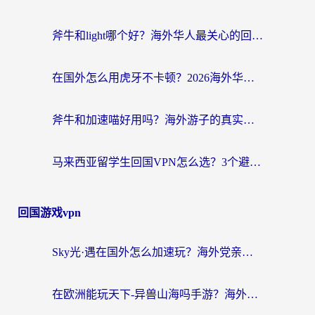
斧牛和light哪个好？海外华人最关心的回国加速器选择难题，一篇讲透
在国外怎么用虎牙不卡顿？2026海外华人亲测有效的回国加速器选择指南
斧牛和加速喵好用吗？海外游子的真实选择困境
马来西亚留学生回国VPN怎么选？3个避坑点+1款实测好用的加速器推荐
回国游戏vpn
Sky光·遇在国外怎么加速玩？海外党亲测有效的国服游戏加速指南
在欧洲能玩天下-异兽山海吗手游？海外玩家的加速器生存指南