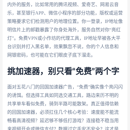
内外的服务，比如常用的腾讯视频、爱奇艺、网易云音
乐，甚至银行APP、微信小程序的部分功能，版权或运营
策略要求它们检测用户的地理位置。你一登录，IP地址像
明信片上的邮戳暴露了你身处海外，服务自然对你“亮红
灯”。免费VPN或小作坊的代理工具，IP地址早被各大平
台识别并打入黑名单，效果飘忽不说，你的个人信息和
网银密码，也可能在它们眼皮子底下溜走。
挑加速器，别只看“免费”两个字
面对五花八门的回国加速器广告，“免费”确实像个亮闪闪
的诱饵。但选择工具如同选交通工具，路边来历不明的
共享单车看似免费，骑到半路可能散架。真正值得信赖
的回国加速器，必须扛住几个核心考验：速度能不能流
畅看高清视频？延迟够不够低打游戏？连接稳不稳当用
来视频开会或微信支付？数据过它手安不安全？这才是