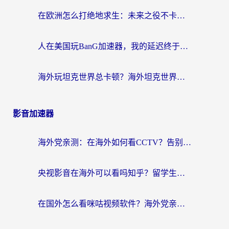
在欧洲怎么打绝地求生：未来之役不卡？留学生亲测的加速器避坑指南
人在美国玩BanG加速器，我的延迟终于绿了
海外玩坦克世界总卡顿？海外坦克世界加速器有哪些？实测好用的选择在这里
影音加速器
海外党亲测：在海外如何看CCTV？告别“仅限大陆播放”的实用指南
央视影音在海外可以看吗知乎？留学生亲测：3步解决地域限制+追剧自由
在国外怎么看咪咕视频软件？海外党亲测有效的回国加速方案