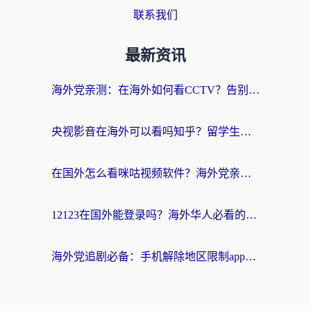
联系我们
最新资讯
海外党亲测：在海外如何看CCTV？告别“仅限大陆播放”的实用指南
央视影音在海外可以看吗知乎？留学生亲测：3步解决地域限制+追剧自由
在国外怎么看咪咕视频软件？海外党亲测有效的回国加速方案
12123在国外能登录吗？海外华人必看的回国加速实用指南
海外党追剧必备：手机解除地区限制app怎么选？解决央视视频&国内剧地区限制全指南