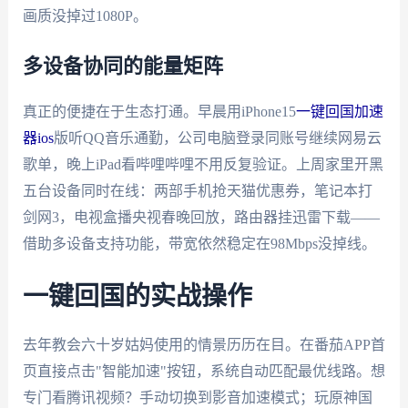
画质没掉过1080P。
多设备协同的能量矩阵
真正的便捷在于生态打通。早晨用iPhone15
一键回国加速
器ios
版听QQ音乐通勤，公司电脑登录同账号继续网易云
歌单，晚上iPad看哔哩哔哩不用反复验证。上周家里开黑
五台设备同时在线：两部手机抢天猫优惠券，笔记本打
剑网3，电视盒播央视春晚回放，路由器挂迅雷下载——
借助多设备支持功能，带宽依然稳定在98Mbps没掉线。
一键回国的实战操作
去年教会六十岁姑妈使用的情景历历在目。在番茄APP首
页直接点击"智能加速"按钮，系统自动匹配最优线路。想
专门看腾讯视频？手动切换到影音加速模式；玩原神国