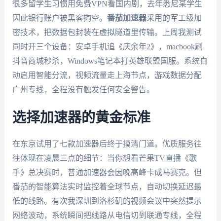
很多留学生习惯用免费VPN看国内剧，去年悉尼某学生
因此银行账户被黑客掏空。
番茄加速器
采用的军工级加
密技术，把数据包封装在虚拟隧道里传输。上周我测试
同时开三个设备：安卓手机追《庆余年2》，macbook刷
抖音商城秒杀，Windows笔记本打英雄联盟国服。系统自
动启用智能分流，视频流量走上海节点，游戏数据分配
广州专线，全程没有触发任何安全警告。
选择加速器的黄金标准
在东京试用了七款加速器后终于摸清门道。优质服务往
往体现在凌晨三点的细节：当你想看芒果TV直播《歌
手》总决赛时，普通加速器会因晚高峰卡成马赛克。但
番茄的智能算法实时监控着全球节点，自动切换延迟最
低的线路。有次我深圳到洛杉矶的视频会议中突然提示
网络波动，系统瞬间把线路从电信切到联通专线，全程