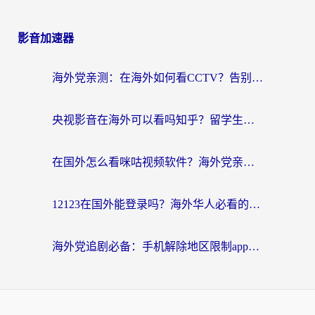
影音加速器
海外党亲测：在海外如何看CCTV？告别“仅限大陆播放”的实用指南
央视影音在海外可以看吗知乎？留学生亲测：3步解决地域限制+追剧自由
在国外怎么看咪咕视频软件？海外党亲测有效的回国加速方案
12123在国外能登录吗？海外华人必看的回国加速实用指南
海外党追剧必备：手机解除地区限制app怎么选？解决央视视频&国内剧地区限制全指南