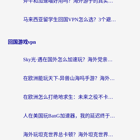
斧牛和加速喵好用吗？海外游子的真实选择困境
马来西亚留学生回国VPN怎么选？3个避坑点+1款实测好用的加速器推荐
回国游戏vpn
Sky光·遇在国外怎么加速玩？海外党亲测有效的国服游戏加速指南
在欧洲能玩天下-异兽山海吗手游？海外玩家的加速器生存指南
在欧洲怎么打绝地求生：未来之役不卡？留学生亲测的加速器避坑指南
人在美国玩BanG加速器，我的延迟终于绿了
海外玩坦克世界总卡顿？海外坦克世界加速器有哪些？实测好用的选择在这里