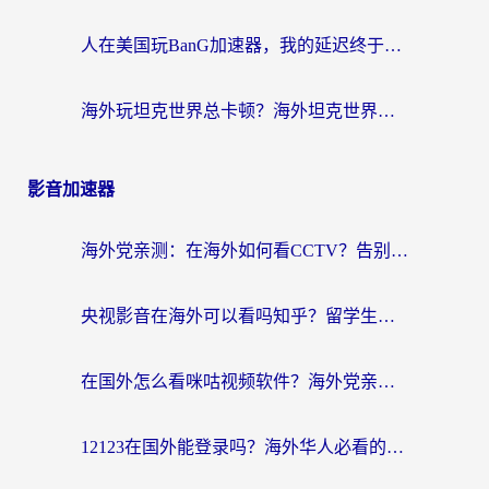
人在美国玩BanG加速器，我的延迟终于绿了
海外玩坦克世界总卡顿？海外坦克世界加速器有哪些？实测好用的选择在这里
影音加速器
海外党亲测：在海外如何看CCTV？告别“仅限大陆播放”的实用指南
央视影音在海外可以看吗知乎？留学生亲测：3步解决地域限制+追剧自由
在国外怎么看咪咕视频软件？海外党亲测有效的回国加速方案
12123在国外能登录吗？海外华人必看的回国加速实用指南