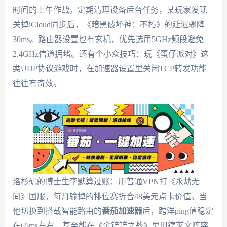
时间的上午作战。定期清理设备后台任务，某玩家发现
关掉iCloud同步后，《暗黑破坏神：不朽》的延迟骤降
30ms。路由器设置也有玄机，优先选用5GHz频段避免
2.4GHz信道拥堵。还有个小众技巧：玩《蛋仔派对》这
类UDP协议游戏时，在加速器设置里关闭TCP转发功能
往往有奇效。
洛杉矶的博士生李默算过账：用普通VPN打《永劫无
间》国服，每月输掉的排位赛折合48美元点卡价值。当
他切换到搭载智能路由的
番茄加速器
后，跨洋ping值稳定
在65ms左右，甚至能在《金铲铲之战》里用德莱文阵容