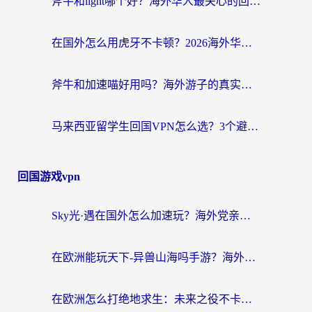
斧牛和light哪个好？海外华人最关心的回国加速器选择难题，一篇讲透
在国外怎么用虎牙不卡顿？2026海外华人亲测有效的回国加速器选择指南
斧牛和加速喵好用吗？海外游子的真实选择困境
马来西亚留学生回国VPN怎么选？3个避坑点+1款实测好用的加速器推荐
回国游戏vpn
Sky光·遇在国外怎么加速玩？海外党亲测有效的国服游戏加速指南
在欧洲能玩天下-异兽山海吗手游？海外玩家的加速器生存指南
在欧洲怎么打绝地求生：未来之役不卡？留学生亲测的加速器避坑指南