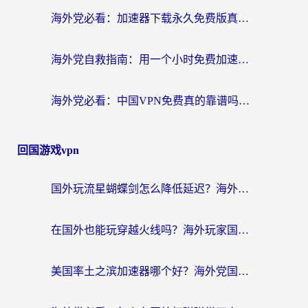
海外党必看：加速器下载永久免费版真的存在吗？教你无缝访问国内资源的正确姿势
海外党自救指南：用一个小时免费加速器，轻松打破国内资源访问壁垒？
海外党必看：中国VPN免费真的靠谱吗？手把手教你选对回国加速器
回国游戏vpn
国外玩流星蝴蝶剑怎么降低延迟？海外党必看的加速秘籍（含欧洲鸣潮&彩虹岛优化攻略）
在国外也能玩穿越火线吗？海外玩家国服游戏畅玩终极指南
美国率土之滨加速器哪个好？海外党国服游戏畅玩终极指南（附多游戏解决方案）