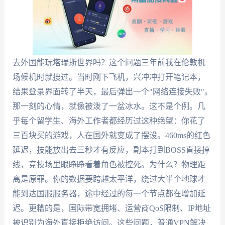
去外国能玩塔瑞斯世界吗？这个问题三年前我在伦敦机
场候机时就搜过。当时刚下飞机，兴冲冲打开笔记本，
结果登录界面转了半天，最后弹出一个"网络连接失败"。
那一刻的心情，就像被泼了一盆冰水。这不是个例。几
乎每个留学生、海外工作者都经历过这种绝望：你花了
三百块买的游戏，人在国外就变成了摆设。460ms的红色
延迟，技能放出去三秒才有反应，副本打到BOSS直接掉
线，竞技场里眼睁睁看着角色被控死。为什么？物理距
离是原罪。你的数据要跨越太平洋，绕过大半个地球才
能到达国服服务器，途中经过的每一个节点都在增加延
迟。更糟的是，国际带宽拥堵、运营商QoS限制、IP地址
被识别为海外直接拒绝访问。这些问题，普通VPN解决