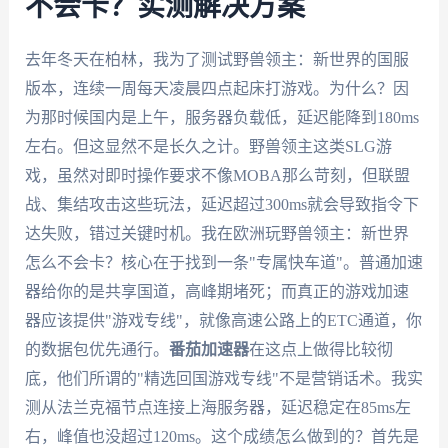
不会卡？实测解决方案
去年冬天在柏林，我为了测试野兽领主：新世界的国服
版本，连续一周每天凌晨四点起床打游戏。为什么？因
为那时候国内是上午，服务器负载低，延迟能降到180ms
左右。但这显然不是长久之计。野兽领主这类SLG游
戏，虽然对即时操作要求不像MOBA那么苛刻，但联盟
战、集结攻击这些玩法，延迟超过300ms就会导致指令下
达失败，错过关键时机。我在欧洲玩野兽领主：新世界
怎么不会卡？核心在于找到一条"专属快车道"。普通加速
器给你的是共享国道，高峰期堵死；而真正的游戏加速
器应该提供"游戏专线"，就像高速公路上的ETC通道，你
的数据包优先通行。
番茄加速器
在这点上做得比较彻
底，他们所谓的"精选回国游戏专线"不是营销话术。我实
测从法兰克福节点连接上海服务器，延迟稳定在85ms左
右，峰值也没超过120ms。这个成绩怎么做到的？首先是