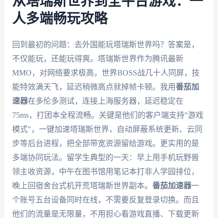
从塔瑞斯世界到全平台游戏：一
人多端畅玩攻略
回到最初的问题：去外国能玩塔瑞斯世界吗？答案是，
不仅能玩，还能玩得爽。塔瑞斯世界作为腾讯最新
MMO，对网络要求极高，世界BOSS战几十人同屏，技
能特效满天飞，延迟稍微高点就掉帧卡顿。我用
番茄加
速器
在多伦多测试，连接上海服务器，延迟稳定在
75ms，打团本全程流畅。关键是他们的客户端支持"游戏
模式"，一键加速塔瑞斯世界，自动屏蔽系统更新、云同
步等后台进程，把全部带宽资源留给游戏。更实用的是
多端协同玩法。留学生典型的一天：早上用手机玩野兽
领主收资源，中午在图书馆用笔记本打非人学园排位，
晚上回宿舍台式机开荒塔瑞斯世界副本。
番茄加速器
一
个账号五台设备同时在线，不需要反复登录切换。而且
他们的流量是无限量，不用担心看游戏直播、下载更新