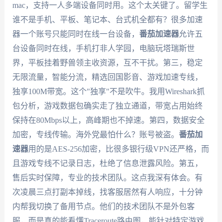
mac，支持一人多端设备同时用。这个太关键了。留学生
谁不是手机、平板、笔记本、台式机全都有？很多加速
器一个账号只能同时在线一台设备，
番茄加速器
允许五
台设备同时在线，手机打非人学园，电脑玩塔瑞斯世
界，平板挂着野兽领主收资源，互不干扰。第三，稳定
无限流量，智能分流，精选回国影音、游戏加速专线，
独享100M带宽。这个"独享"不是吹牛。我用Wireshark抓
包分析，游戏数据包确实走了独立通道，带宽占用始终
保持在80Mbps以上，高峰期也不掉速。第四，数据安全
加密，专线传输。海外党最怕什么？账号被盗。
番茄加
速器
用的是AES-256加密，比很多银行级VPN还严格，而
且游戏专线不记录日志，杜绝了信息泄露风险。第五，
售后实时保障，专业的技术团队。这点我深有体会。有
次凌晨三点打副本掉线，找客服居然有人响应，十分钟
内帮我切换了备用节点。他们的技术团队不是外包客
服，而是真的能看懂Traceroute路由图，能针对特定游戏