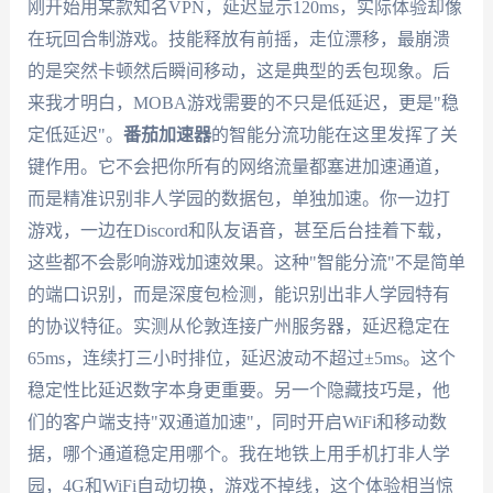
刚开始用某款知名VPN，延迟显示120ms，实际体验却像
在玩回合制游戏。技能释放有前摇，走位漂移，最崩溃
的是突然卡顿然后瞬间移动，这是典型的丢包现象。后
来我才明白，MOBA游戏需要的不只是低延迟，更是"稳
定低延迟"。
番茄加速器
的智能分流功能在这里发挥了关
键作用。它不会把你所有的网络流量都塞进加速通道，
而是精准识别非人学园的数据包，单独加速。你一边打
游戏，一边在Discord和队友语音，甚至后台挂着下载，
这些都不会影响游戏加速效果。这种"智能分流"不是简单
的端口识别，而是深度包检测，能识别出非人学园特有
的协议特征。实测从伦敦连接广州服务器，延迟稳定在
65ms，连续打三小时排位，延迟波动不超过±5ms。这个
稳定性比延迟数字本身更重要。另一个隐藏技巧是，他
们的客户端支持"双通道加速"，同时开启WiFi和移动数
据，哪个通道稳定用哪个。我在地铁上用手机打非人学
园，4G和WiFi自动切换，游戏不掉线，这个体验相当惊