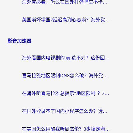
海外党必看：怎么在国外打弹弹堂不卡？番茄加速器亲测指南
英国崩坏学园2延迟高到心态崩？海外党国服游戏加速终极指南
影音加速器
海外看国内电视剧的app选不对？这份回国加速器避坑指南帮你流畅追剧
喜马拉雅地区限制DNS怎么破？海外党听国内音乐听书的终极解决方案
在海外听喜马拉雅总提示“地区限制”？3步轻松解除+听国内音乐全攻略
在国外登录不了国内小程序怎么办？选对回国加速器，轻松解锁国内资源
在美国怎么用酷我听周杰伦？3步搞定海外听歌难题