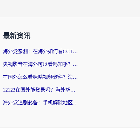
最新资讯
海外党亲测：在海外如何看CCTV？告别“仅限大陆播放”的实用指南
央视影音在海外可以看吗知乎？留学生亲测：3步解决地域限制+追剧自由
在国外怎么看咪咕视频软件？海外党亲测有效的回国加速方案
12123在国外能登录吗？海外华人必看的回国加速实用指南
海外党追剧必备：手机解除地区限制app怎么选？解决央视视频&国内剧地区限制全指南