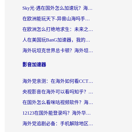
Sky光·遇在国外怎么加速玩？海外党亲测有效的国服游戏加速指南
在欧洲能玩天下-异兽山海吗手游？海外玩家的加速器生存指南
在欧洲怎么打绝地求生：未来之役不卡？留学生亲测的加速器避坑指南
人在美国玩BanG加速器，我的延迟终于绿了
海外玩坦克世界总卡顿？海外坦克世界加速器有哪些？实测好用的选择在这里
影音加速器
海外党亲测：在海外如何看CCTV？告别“仅限大陆播放”的实用指南
央视影音在海外可以看吗知乎？留学生亲测：3步解决地域限制+追剧自由
在国外怎么看咪咕视频软件？海外党亲测有效的回国加速方案
12123在国外能登录吗？海外华人必看的回国加速实用指南
海外党追剧必备：手机解除地区限制app怎么选？解决央视视频&国内剧地区限制全指南