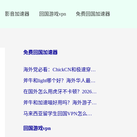
影音加速器
回国游戏vpn
免费回国加速器
免费回国加速器
海外党必看：ChickCN和极速穿梭VPN好用吗？3招教你选对回国加速器无缝刷国内资源
斧牛和light哪个好？海外华人最关心的回国加速器选择难题，一篇讲透
在国外怎么用虎牙不卡顿？2026海外华人亲测有效的回国加速器选择指南
斧牛和加速喵好用吗？海外游子的真实选择困境
马来西亚留学生回国VPN怎么选？3个避坑点+1款实测好用的加速器推荐
回国游戏vpn