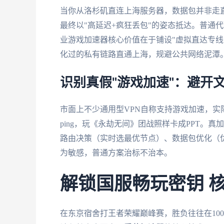
当你从洛杉矶直连上海服务器，数据包并非走
最终以"高延迟+疯狂丢包"的姿态抵达。普通
业游戏加速器核心价值在于铺设"虚拟直达专线
化过的私有链路直通上海，规避公共网络泥潭
识别真假"游戏加速"：避开
市面上不少通用型VPN自称支持游戏加速，
ping，玩《永劫无间》团战照样卡成PPT。
路由决策（实时选最优节点）、数据包优化（
为敏感，普通方案治标不治本。
解锁国服畅玩密钥 
在东京宿舍打王者荣耀巅峰赛，胜负往往在10