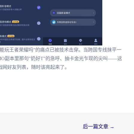
能玩王者荣耀吗"的痛点已被技术击穿。当跨国专线抹平一
O副本里那句"奶好T"的急呼、抽卡金光乍现的尖叫——这
战网好友列表，随时该亮起来了。
后一篇文章
→