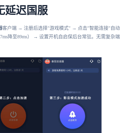
无延迟国服
器
客户端 → 注册后选择"游戏模式" → 点击"智能连接"自动
7ms降至89ms） → 设置开机自启保后台常驻。无需复杂端