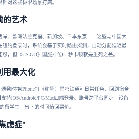
是针对这些极限场景打磨。
线的艺术
西岸、欧洲法兰克福、新加坡、日本东京——这些与中国大
在纽约登录时，系统会基于实时路由探测，自动分配延迟最
，但《CS:GO》国服排位0.1秒卡顿就是生死之差。
利用最大化
，通勤时换iPhone打《崩坏：星穹铁道》日常任务，回到宿舍
器
支持iOS/Android/PC/Mac四端登录。账号跨平台同步，设备
度的留学生，省下的时间值回票价。
焦虑症"