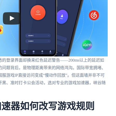
的登录界面却换来红色延迟警告——200ms以上的延迟如
的问题背后，是物理距离带来的网络鸿沟。国际带宽拥堵、
服游戏IP直接访问变成“慢动作回放”。但这面墙并非不可
开黑、准时打卡公会活动，选对专业的游戏加速器，峡谷随
加速器如何改写游戏规则