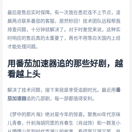
最后是售后实时保障。有一次我在悉尼连不上节点，凌
晨两点联系番茄的客服，居然秒回！技术团队远程帮我
排查问题，十分钟就解决了。对于时差党来说，这种实
时响应的售后真的太重要了，再也不用等白天国内上班
才能处理问题。
用番茄加速器追的那些好剧，越
看越上头
解决了技术问题，接下来就是享受追剧时光。最近用
番
茄加速器
追的几部剧，每一部都值得安利。
《梦中的那片海》绝对是今年的惊喜。聚焦80年代京味
儿青春，什刹海胡同里的肖春生（肖战饰）和一群发小
从懵懂少年到时代弄潮儿的故事，看得我又哭又笑。肖