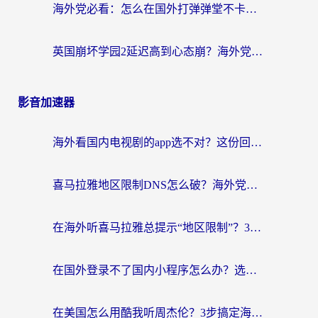
海外党必看：怎么在国外打弹弹堂不卡？番茄加速器亲测指南
英国崩坏学园2延迟高到心态崩？海外党国服游戏加速终极指南
影音加速器
海外看国内电视剧的app选不对？这份回国加速器避坑指南帮你流畅追剧
喜马拉雅地区限制DNS怎么破？海外党听国内音乐听书的终极解决方案
在海外听喜马拉雅总提示“地区限制”？3步轻松解除+听国内音乐全攻略
在国外登录不了国内小程序怎么办？选对回国加速器，轻松解锁国内资源
在美国怎么用酷我听周杰伦？3步搞定海外听歌难题