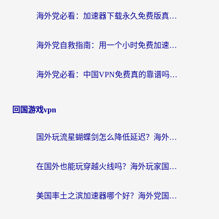
海外党必看：加速器下载永久免费版真的存在吗？教你无缝访问国内资源的正确姿势
海外党自救指南：用一个小时免费加速器，轻松打破国内资源访问壁垒？
海外党必看：中国VPN免费真的靠谱吗？手把手教你选对回国加速器
回国游戏vpn
国外玩流星蝴蝶剑怎么降低延迟？海外党必看的加速秘籍（含欧洲鸣潮&彩虹岛优化攻略）
在国外也能玩穿越火线吗？海外玩家国服游戏畅玩终极指南
美国率土之滨加速器哪个好？海外党国服游戏畅玩终极指南（附多游戏解决方案）