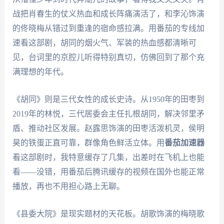
战把肖春生的仗义热血和成长阵痛演活了，和李沁饰演
的佟晓梅从错过到重逢的宿命感拉满。用番茄的专线加
速看这部剧，胡同的烟火气、军装的热血感都清晰可
见，台词里的京腔儿听得特别真切，仿佛回到了那个充
满理想的年代。
《胡同》则是三代女性的成长史诗。从1950年的田枣到
2019年的林悦，三代居委会主任扎根胡同，解决邻里矛
盾、推动社区发展。赵露思饰演的田枣活泼机灵，侯明
昊的铁蛋正直可靠，群像角色鲜活立体。用
番茄加速器
看这部剧时，我特意缓存了几集，出差时在飞机上也能
看——没错，用番茄后腾讯缓存的视频在国外也能正常
播放，再也不用担心路上无聊。
《县委大院》是现实题材的天花板。胡歌饰演的梅晓歌