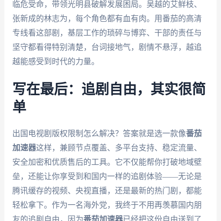
临危受命，带领光明县破解发展困局。吴越的艾鲜枝、
张新成的林志为，每个角色都有血有肉。用番茄的高清
专线看这部剧，基层工作的琐碎与博弈、干部的责任与
坚守都看得特别清楚，台词接地气，剧情不悬浮，越追
越能感受到时代的力量。
写在最后：追剧自由，其实很简
单
出国电视剧版权限制怎么解决？答案就是选一款像
番茄
加速器
这样，兼顾节点覆盖、多平台支持、稳定流量、
安全加密和优质售后的工具。它不仅能帮你打破地域壁
垒，还能让你享受到和国内一样的追剧体验——无论是
腾讯缓存的视频、央视直播，还是最新的热门剧，都能
轻松拿下。作为一名海外党，我终于不用再羡慕国内朋
友的追剧自由，因为
番茄加速器
已经把这份自由送到了