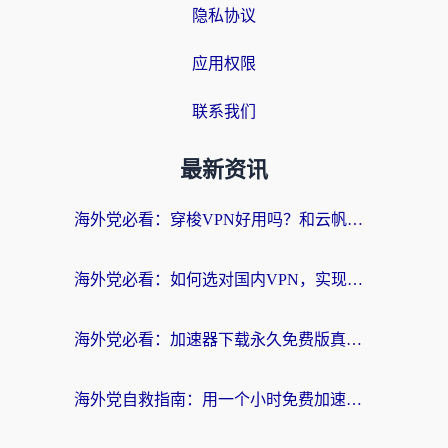
隐私协议
应用权限
联系我们
最新资讯
海外党必看：穿梭VPN好用吗？和云帆VPN对比哪个回国效果更好？附真实测评+避坑指南
海外党必看：如何选对国内VPN，实现无缝访问国内资源？
海外党必看：加速器下载永久免费版真的存在吗？教你无缝访问国内资源的正确姿势
海外党自救指南：用一个小时免费加速器，轻松打破国内资源访问壁垒？