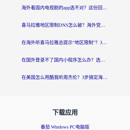
海外看国内电视剧的app选不对？这份回国加速器避坑指南帮你流畅追剧
喜马拉雅地区限制DNS怎么破？海外党听国内音乐听书的终极解决方案
在海外听喜马拉雅总提示“地区限制”？3步轻松解除+听国内音乐全攻略
在国外登录不了国内小程序怎么办？选对回国加速器，轻松解锁国内资源
在美国怎么用酷我听周杰伦？3步搞定海外听歌难题
下载应用
番茄 Windows PC电脑版