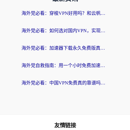
海外党必看：穿梭VPN好用吗？和云帆VPN对比哪个回国效果更好？附真实测评+避坑指南
海外党必看：如何选对国内VPN，实现无缝访问国内资源？
海外党必看：加速器下载永久免费版真的存在吗？教你无缝访问国内资源的正确姿势
海外党自救指南：用一个小时免费加速器，轻松打破国内资源访问壁垒？
海外党必看：中国VPN免费真的靠谱吗？手把手教你选对回国加速器
友情链接