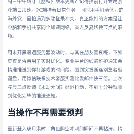
周三中午蹲守《崩铁》版本更新？记得提前打开专用游
戏端口加速。PC端挂着日常任务，同时用手机清体力的
海外党，最怕遇到多端登录冲突。真正能打的方案是让
电脑和手机共享同个加速网络，省去反复切换节点的麻
烦。
周末开黑遭遇服务器波动时，与其在朋友圈哀嚎，不如
查查是否启用了实时优化。专业平台的线路维护通知会
精准推送到你打游戏的时间段。碰到突发断连别急着砸
键盘，用微信联系技术客服实测比发邮件快三倍。上次
凌晨三点反馈《永劫无间》延迟抖动，不到十分钟就收
到优化完毕的推送通知。
当操作不再需要预判
重新登入璃月港时，角色腾空冲刺的瞬间不再粘滞。精