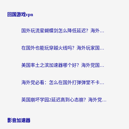
回国游戏vpn
国外玩流星蝴蝶剑怎么降低延迟？海外党必看的加速秘籍（含欧洲鸣潮&彩虹岛优化攻略）
在国外也能玩穿越火线吗？海外玩家国服游戏畅玩终极指南
美国率土之滨加速器哪个好？海外党国服游戏畅玩终极指南（附多游戏解决方案）
海外党必看：怎么在国外打弹弹堂不卡？番茄加速器亲测指南
英国崩坏学园2延迟高到心态崩？海外党国服游戏加速终极指南
影音加速器