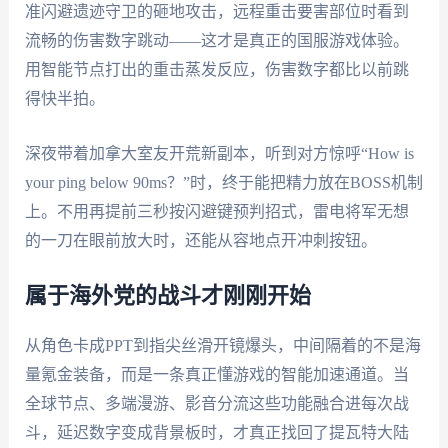
准闪避遗迹守卫的砸地攻击，远程重击要害部位时看到
流畅的伤害数字跳动——这才是真正的国服游戏体验。
用智能节点打出的重击蒸发反应，伤害数字都比以前跳
得快半拍。
深夜带着加拿大室友开荒新副本，听到对方惊呼“How is
your ping below 90ms？”时，终于能把精力放在BOSS机制
上。不用再提前三秒按闪避键预判招式，雷电将军无想
的一刀在眼前放大时，还能从容地点开冲刺按钮。
属于海外党的战斗才刚刚开始
从角色卡成PPT到指尖丝滑开镜爆头，中间隔着的不是海
量氪金装备，而是一条真正懂游戏的智能加速通道。当
全球节点、多端漫游、影音分流这些功能融合进每次战
斗，延迟数字变成背景板时，才真正找回了提瓦特大陆