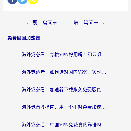
←
前一篇文章
后一篇文章
→
免费回国加速器
海外党必看：穿梭VPN好用吗？和云帆VPN对比哪个回国效果更好？附真实测评+避坑指南
海外党必看：如何选对国内VPN，实现无缝访问国内资源？
海外党必看：加速器下载永久免费版真的存在吗？教你无缝访问国内资源的正确姿势
海外党自救指南：用一个小时免费加速器，轻松打破国内资源访问壁垒？
海外党必看：中国VPN免费真的靠谱吗？手把手教你选对回国加速器