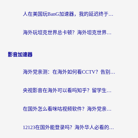
人在美国玩BanG加速器，我的延迟终于绿了
海外玩坦克世界总卡顿？海外坦克世界加速器有哪些？实测好用的选择在这里
影音加速器
海外党亲测：在海外如何看CCTV？告别“仅限大陆播放”的实用指南
央视影音在海外可以看吗知乎？留学生亲测：3步解决地域限制+追剧自由
在国外怎么看咪咕视频软件？海外党亲测有效的回国加速方案
12123在国外能登录吗？海外华人必看的回国加速实用指南