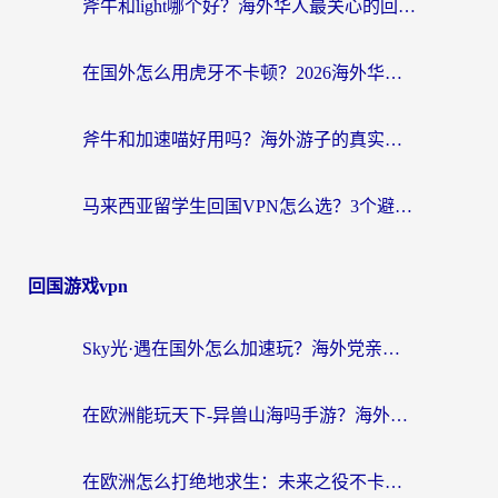
斧牛和light哪个好？海外华人最关心的回国加速器选择难题，一篇讲透
在国外怎么用虎牙不卡顿？2026海外华人亲测有效的回国加速器选择指南
斧牛和加速喵好用吗？海外游子的真实选择困境
马来西亚留学生回国VPN怎么选？3个避坑点+1款实测好用的加速器推荐
回国游戏vpn
Sky光·遇在国外怎么加速玩？海外党亲测有效的国服游戏加速指南
在欧洲能玩天下-异兽山海吗手游？海外玩家的加速器生存指南
在欧洲怎么打绝地求生：未来之役不卡？留学生亲测的加速器避坑指南