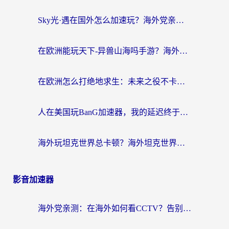
Sky光·遇在国外怎么加速玩？海外党亲测有效的国服游戏加速指南
在欧洲能玩天下-异兽山海吗手游？海外玩家的加速器生存指南
在欧洲怎么打绝地求生：未来之役不卡？留学生亲测的加速器避坑指南
人在美国玩BanG加速器，我的延迟终于绿了
海外玩坦克世界总卡顿？海外坦克世界加速器有哪些？实测好用的选择在这里
影音加速器
海外党亲测：在海外如何看CCTV？告别“仅限大陆播放”的实用指南