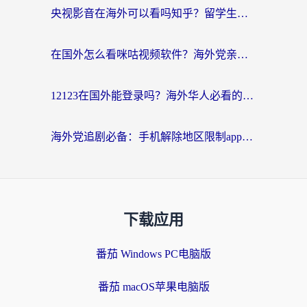
央视影音在海外可以看吗知乎？留学生亲测：3步解决地域限制+追剧自由
在国外怎么看咪咕视频软件？海外党亲测有效的回国加速方案
12123在国外能登录吗？海外华人必看的回国加速实用指南
海外党追剧必备：手机解除地区限制app怎么选？解决央视视频&国内剧地区限制全指南
下载应用
番茄 Windows PC电脑版
番茄 macOS苹果电脑版