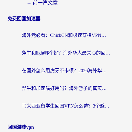
←
前一篇文章
免费回国加速器
海外党必看：ChickCN和极速穿梭VPN好用吗？3招教你选对回国加速器无缝刷国内资源
斧牛和light哪个好？海外华人最关心的回国加速器选择难题，一篇讲透
在国外怎么用虎牙不卡顿？2026海外华人亲测有效的回国加速器选择指南
斧牛和加速喵好用吗？海外游子的真实选择困境
马来西亚留学生回国VPN怎么选？3个避坑点+1款实测好用的加速器推荐
回国游戏vpn