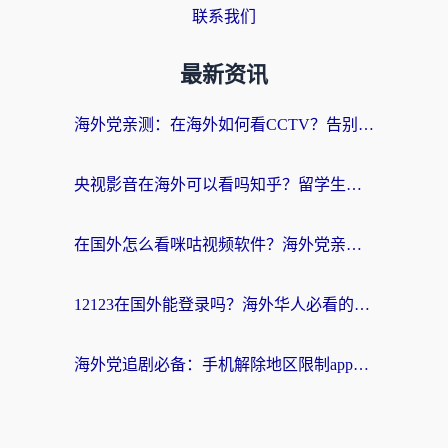
联系我们
最新资讯
海外党亲测：在海外如何看CCTV？告别“仅限大陆播放”的实用指南
央视影音在海外可以看吗知乎？留学生亲测：3步解决地域限制+追剧自由
在国外怎么看咪咕视频软件？海外党亲测有效的回国加速方案
12123在国外能登录吗？海外华人必看的回国加速实用指南
海外党追剧必备：手机解除地区限制app怎么选？解决央视视频&国内剧地区限制全指南