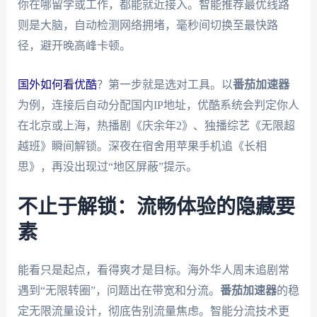
你在哪留学或工作，都能就近接入。智能推荐最优线路
则是大脑，自动检测网络拥堵，毫秒间切换至最快路
径，避开晚高峰卡顿。
国外如何看优酷
？第一步就是选对工具。以
番茄加速器
为例，连接后自动分配国内IP地址，优酷系统会判定你人
在北京或上海，热播剧《庆余年2》、独播综艺《无限超
越班》瞬间解锁。深夜在宿舍用苹果手机追《长相
思》，再没出现过“地区屏蔽”提示。
不止于解锁：流畅体验的隐藏要
素
能看只是起点，看得爽才是目标。海外华人周末追剧常
遇到“无限转圈”，问题出在带宽和分流。
番茄加速器
的稳
定无限流量设计，彻底告别流量焦虑。智能分流技术更