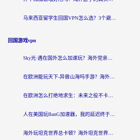
马来西亚留学生回国VPN怎么选？3个避坑点+1款实测好用的加速器推荐
回国游戏vpn
Sky光·遇在国外怎么加速玩？海外党亲测有效的国服游戏加速指南
在欧洲能玩天下-异兽山海吗手游？海外玩家的加速器生存指南
在欧洲怎么打绝地求生：未来之役不卡？留学生亲测的加速器避坑指南
人在美国玩BanG加速器，我的延迟终于绿了
海外玩坦克世界总卡顿？海外坦克世界加速器有哪些？实测好用的选择在这里