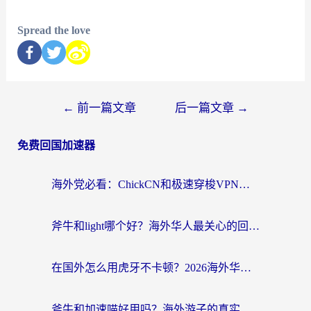
Spread the love
←
前一篇文章
后一篇文章
→
免费回国加速器
海外党必看：ChickCN和极速穿梭VPN好用吗？3招教你选对回国加速器无缝刷国内资源
斧牛和light哪个好？海外华人最关心的回国加速器选择难题，一篇讲透
在国外怎么用虎牙不卡顿？2026海外华人亲测有效的回国加速器选择指南
斧牛和加速喵好用吗？海外游子的真实选择困境