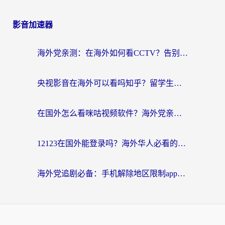
影音加速器
海外党亲测：在海外如何看CCTV？告别“仅限大陆播放”的实用指南
央视影音在海外可以看吗知乎？留学生亲测：3步解决地域限制+追剧自由
在国外怎么看咪咕视频软件？海外党亲测有效的回国加速方案
12123在国外能登录吗？海外华人必看的回国加速实用指南
海外党追剧必备：手机解除地区限制app怎么选？解决央视视频&国内剧地区限制全指南