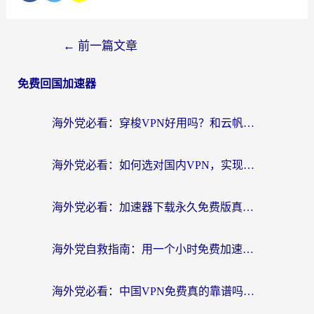
←
前一篇文章
免费回国加速器
海外党必看：穿梭VPN好用吗？和云帆VPN对比哪个回国效果更好？附真实测评+避坑指南
海外党必看：如何选对国内VPN，实现无缝访问国内资源？
海外党必看：加速器下载永久免费版真的存在吗？教你无缝访问国内资源的正确姿势
海外党自救指南：用一个小时免费加速器，轻松打破国内资源访问壁垒？
海外党必看：中国VPN免费真的靠谱吗？手把手教你选对回国加速器