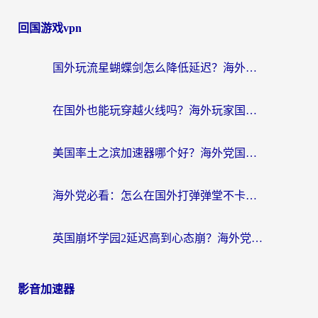
回国游戏vpn
国外玩流星蝴蝶剑怎么降低延迟？海外党必看的加速秘籍（含欧洲鸣潮&彩虹岛优化攻略）
在国外也能玩穿越火线吗？海外玩家国服游戏畅玩终极指南
美国率土之滨加速器哪个好？海外党国服游戏畅玩终极指南（附多游戏解决方案）
海外党必看：怎么在国外打弹弹堂不卡？番茄加速器亲测指南
英国崩坏学园2延迟高到心态崩？海外党国服游戏加速终极指南
影音加速器