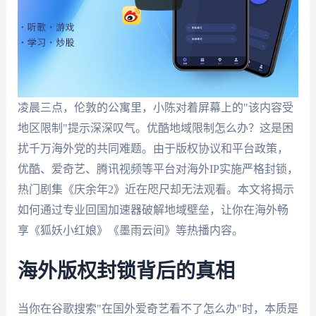
凌晨三点，伦敦的公寓里，小陈对着屏幕上的"该内容受
地区限制"提示深深叹气。优酷地域限制怎么办？这是困
扰千万海外党的共同难题。由于版权协议和平台政策，
优酷、爱奇艺、腾讯视频等平台对海外IP实施严格封锁，
热门剧集《庆余年2》近在咫尺却无法观看。本文将揭示
如何通过专业回国加速器破解地域壁垒，让你在海外畅
享《狐妖小红娘》《墨雨云间》等热播内容。
海外版权封锁背后的真相
当你在谷歌搜索"在国外爱奇艺看不了怎么办"时，本质是