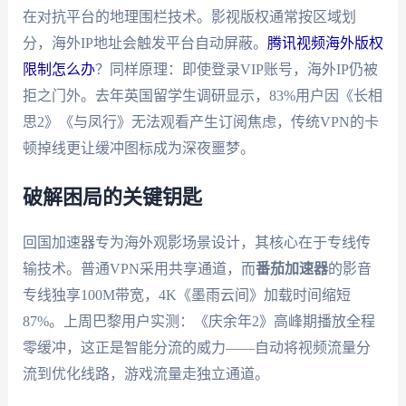
在对抗平台的地理围栏技术。影视版权通常按区域划
分，海外IP地址会触发平台自动屏蔽。
腾讯视频海外版权
限制怎么办
？同样原理：即使登录VIP账号，海外IP仍被
拒之门外。去年英国留学生调研显示，83%用户因《长相
思2》《与凤行》无法观看产生订阅焦虑，传统VPN的卡
顿掉线更让缓冲图标成为深夜噩梦。
破解困局的关键钥匙
回国加速器专为海外观影场景设计，其核心在于专线传
输技术。普通VPN采用共享通道，而
番茄加速器
的影音
专线独享100M带宽，4K《墨雨云间》加载时间缩短
87%。上周巴黎用户实测：《庆余年2》高峰期播放全程
零缓冲，这正是智能分流的威力——自动将视频流量分
流到优化线路，游戏流量走独立通道。