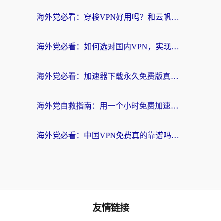
海外党必看：穿梭VPN好用吗？和云帆VPN对比哪个回国效果更好？附真实测评+避坑指南
海外党必看：如何选对国内VPN，实现无缝访问国内资源？
海外党必看：加速器下载永久免费版真的存在吗？教你无缝访问国内资源的正确姿势
海外党自救指南：用一个小时免费加速器，轻松打破国内资源访问壁垒？
海外党必看：中国VPN免费真的靠谱吗？手把手教你选对回国加速器
友情链接