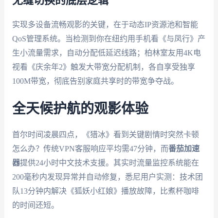
无缝切换的底层逻辑
实现多设备流畅观影的关键，在于动态IP资源池和智能
QoS管理系统。当检测到你在纽约用手机看《与凤行》产
生小流量需求，自动分配低延迟线路；柏林室友用4K电
视看《庆余年2》触发大带宽分配机制，各自享受独享
100M带宽，彻底告别家庭共享时的带宽争夺战。
全天候护航的观影体验
首尔时间凌晨四点，《猎冰》看到关键剧情时突然卡顿
怎么办？传统VPN客服响应平均需47分钟，而
番茄加速
器
提供24小时中文技术支援。其实时流量监控系统能在
200毫秒内发现异常并自动修复，悉尼用户实测：技术团
队13分钟内解决《狐妖小红娘》播放故障，比煮杯咖啡
的时间还短。