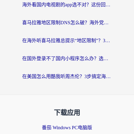
海外看国内电视剧的app选不对？这份回国加速器避坑指南帮你流畅追剧
喜马拉雅地区限制DNS怎么破？海外党听国内音乐听书的终极解决方案
在海外听喜马拉雅总提示“地区限制”？3步轻松解除+听国内音乐全攻略
在国外登录不了国内小程序怎么办？选对回国加速器，轻松解锁国内资源
在美国怎么用酷我听周杰伦？3步搞定海外听歌难题
下载应用
番茄 Windows PC电脑版