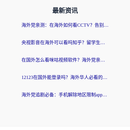
最新资讯
海外党亲测：在海外如何看CCTV？告别“仅限大陆播放”的实用指南
央视影音在海外可以看吗知乎？留学生亲测：3步解决地域限制+追剧自由
在国外怎么看咪咕视频软件？海外党亲测有效的回国加速方案
12123在国外能登录吗？海外华人必看的回国加速实用指南
海外党追剧必备：手机解除地区限制app怎么选？解决央视视频&国内剧地区限制全指南