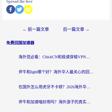
Spread the love
←
前一篇文章
后一篇文章
→
免费回国加速器
海外党必看：ChickCN和极速穿梭VPN好用吗？3招教你选对回国加速器无缝刷国内资源
斧牛和light哪个好？海外华人最关心的回国加速器选择难题，一篇讲透
在国外怎么用虎牙不卡顿？2026海外华人亲测有效的回国加速器选择指南
斧牛和加速喵好用吗？海外游子的真实选择困境