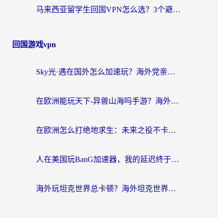
马来西亚留学生回国VPN怎么选？3个避坑点+1款实测好用的加速器推荐
回国游戏vpn
Sky光·遇在国外怎么加速玩？海外党亲测有效的国服游戏加速指南
在欧洲能玩天下-异兽山海吗手游？海外玩家的加速器生存指南
在欧洲怎么打绝地求生：未来之役不卡？留学生亲测的加速器避坑指南
人在美国玩BanG加速器，我的延迟终于绿了
海外玩坦克世界总卡顿？海外坦克世界加速器有哪些？实测好用的选择在这里