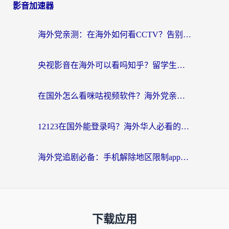
影音加速器
海外党亲测：在海外如何看CCTV？告别“仅限大陆播放”的实用指南
央视影音在海外可以看吗知乎？留学生亲测：3步解决地域限制+追剧自由
在国外怎么看咪咕视频软件？海外党亲测有效的回国加速方案
12123在国外能登录吗？海外华人必看的回国加速实用指南
海外党追剧必备：手机解除地区限制app怎么选？解决央视视频&国内剧地区限制全指南
下载应用