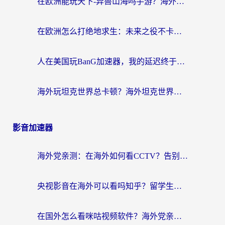
在欧洲能玩天下-异兽山海吗手游？海外玩家的加速器生存指南
在欧洲怎么打绝地求生：未来之役不卡？留学生亲测的加速器避坑指南
人在美国玩BanG加速器，我的延迟终于绿了
海外玩坦克世界总卡顿？海外坦克世界加速器有哪些？实测好用的选择在这里
影音加速器
海外党亲测：在海外如何看CCTV？告别“仅限大陆播放”的实用指南
央视影音在海外可以看吗知乎？留学生亲测：3步解决地域限制+追剧自由
在国外怎么看咪咕视频软件？海外党亲测有效的回国加速方案