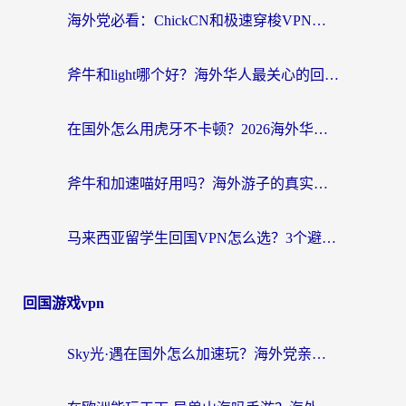
海外党必看：ChickCN和极速穿梭VPN好用吗？3招教你选对回国加速器无缝刷国内资源
斧牛和light哪个好？海外华人最关心的回国加速器选择难题，一篇讲透
在国外怎么用虎牙不卡顿？2026海外华人亲测有效的回国加速器选择指南
斧牛和加速喵好用吗？海外游子的真实选择困境
马来西亚留学生回国VPN怎么选？3个避坑点+1款实测好用的加速器推荐
回国游戏vpn
Sky光·遇在国外怎么加速玩？海外党亲测有效的国服游戏加速指南