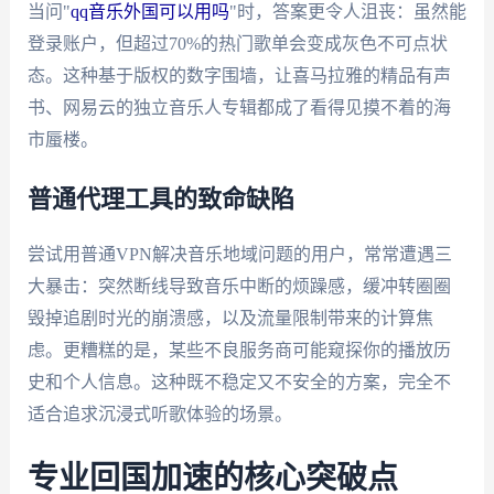
当问"
qq音乐外国可以用吗
"时，答案更令人沮丧：虽然能
登录账户，但超过70%的热门歌单会变成灰色不可点状
态。这种基于版权的数字围墙，让喜马拉雅的精品有声
书、网易云的独立音乐人专辑都成了看得见摸不着的海
市蜃楼。
普通代理工具的致命缺陷
尝试用普通VPN解决音乐地域问题的用户，常常遭遇三
大暴击：突然断线导致音乐中断的烦躁感，缓冲转圈圈
毁掉追剧时光的崩溃感，以及流量限制带来的计算焦
虑。更糟糕的是，某些不良服务商可能窥探你的播放历
史和个人信息。这种既不稳定又不安全的方案，完全不
适合追求沉浸式听歌体验的场景。
专业回国加速的核心突破点