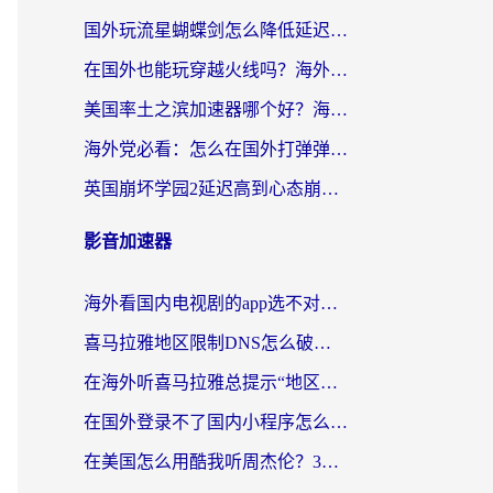
国外玩流星蝴蝶剑怎么降低延迟？海外党必看的加速秘籍（含欧洲鸣潮&彩虹岛优化攻略）
在国外也能玩穿越火线吗？海外玩家国服游戏畅玩终极指南
美国率土之滨加速器哪个好？海外党国服游戏畅玩终极指南（附多游戏解决方案）
海外党必看：怎么在国外打弹弹堂不卡？番茄加速器亲测指南
英国崩坏学园2延迟高到心态崩？海外党国服游戏加速终极指南
影音加速器
海外看国内电视剧的app选不对？这份回国加速器避坑指南帮你流畅追剧
喜马拉雅地区限制DNS怎么破？海外党听国内音乐听书的终极解决方案
在海外听喜马拉雅总提示“地区限制”？3步轻松解除+听国内音乐全攻略
在国外登录不了国内小程序怎么办？选对回国加速器，轻松解锁国内资源
在美国怎么用酷我听周杰伦？3步搞定海外听歌难题