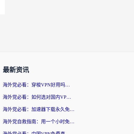
最新资讯
海外党必看：穿梭VPN好用吗？和云帆VPN对比哪个回国效果更好？附真实测评+避坑指南
海外党必看：如何选对国内VPN，实现无缝访问国内资源？
海外党必看：加速器下载永久免费版真的存在吗？教你无缝访问国内资源的正确姿势
海外党自救指南：用一个小时免费加速器，轻松打破国内资源访问壁垒？
海外党必看：中国VPN免费真的靠谱吗？手把手教你选对回国加速器