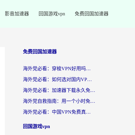
影音加速器
回国游戏vpn
免费回国加速器
免费回国加速器
海外党必看：穿梭VPN好用吗？和云帆VPN对比哪个回国效果更好？附真实测评+避坑指南
海外党必看：如何选对国内VPN，实现无缝访问国内资源？
海外党必看：加速器下载永久免费版真的存在吗？教你无缝访问国内资源的正确姿势
海外党自救指南：用一个小时免费加速器，轻松打破国内资源访问壁垒？
海外党必看：中国VPN免费真的靠谱吗？手把手教你选对回国加速器
回国游戏vpn