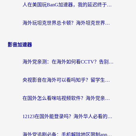
人在美国玩BanG加速器，我的延迟终于绿了
海外玩坦克世界总卡顿？海外坦克世界加速器有哪些？实测好用的选择在这里
影音加速器
海外党亲测：在海外如何看CCTV？告别“仅限大陆播放”的实用指南
央视影音在海外可以看吗知乎？留学生亲测：3步解决地域限制+追剧自由
在国外怎么看咪咕视频软件？海外党亲测有效的回国加速方案
12123在国外能登录吗？海外华人必看的回国加速实用指南
海外党追剧必备：手机解除地区限制app怎么选？解决央视视频&国内剧地区限制全指南