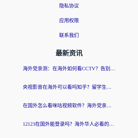
隐私协议
应用权限
联系我们
最新资讯
海外党亲测：在海外如何看CCTV？告别“仅限大陆播放”的实用指南
央视影音在海外可以看吗知乎？留学生亲测：3步解决地域限制+追剧自由
在国外怎么看咪咕视频软件？海外党亲测有效的回国加速方案
12123在国外能登录吗？海外华人必看的回国加速实用指南