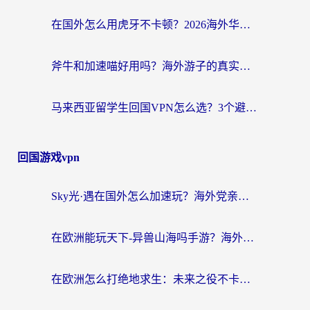
在国外怎么用虎牙不卡顿？2026海外华人亲测有效的回国加速器选择指南
斧牛和加速喵好用吗？海外游子的真实选择困境
马来西亚留学生回国VPN怎么选？3个避坑点+1款实测好用的加速器推荐
回国游戏vpn
Sky光·遇在国外怎么加速玩？海外党亲测有效的国服游戏加速指南
在欧洲能玩天下-异兽山海吗手游？海外玩家的加速器生存指南
在欧洲怎么打绝地求生：未来之役不卡？留学生亲测的加速器避坑指南