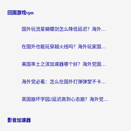
回国游戏vpn
国外玩流星蝴蝶剑怎么降低延迟？海外党必看的加速秘籍（含欧洲鸣潮&彩虹岛优化攻略）
在国外也能玩穿越火线吗？海外玩家国服游戏畅玩终极指南
美国率土之滨加速器哪个好？海外党国服游戏畅玩终极指南（附多游戏解决方案）
海外党必看：怎么在国外打弹弹堂不卡？番茄加速器亲测指南
英国崩坏学园2延迟高到心态崩？海外党国服游戏加速终极指南
影音加速器