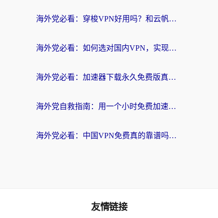
海外党必看：穿梭VPN好用吗？和云帆VPN对比哪个回国效果更好？附真实测评+避坑指南
海外党必看：如何选对国内VPN，实现无缝访问国内资源？
海外党必看：加速器下载永久免费版真的存在吗？教你无缝访问国内资源的正确姿势
海外党自救指南：用一个小时免费加速器，轻松打破国内资源访问壁垒？
海外党必看：中国VPN免费真的靠谱吗？手把手教你选对回国加速器
友情链接