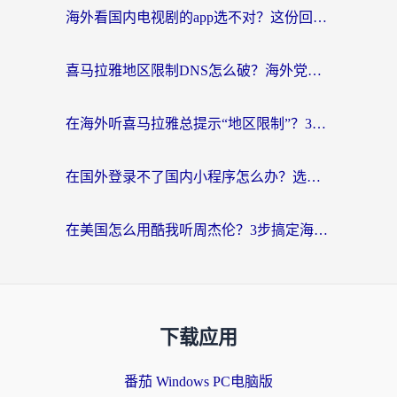
海外看国内电视剧的app选不对？这份回国加速器避坑指南帮你流畅追剧
喜马拉雅地区限制DNS怎么破？海外党听国内音乐听书的终极解决方案
在海外听喜马拉雅总提示“地区限制”？3步轻松解除+听国内音乐全攻略
在国外登录不了国内小程序怎么办？选对回国加速器，轻松解锁国内资源
在美国怎么用酷我听周杰伦？3步搞定海外听歌难题
下载应用
番茄 Windows PC电脑版