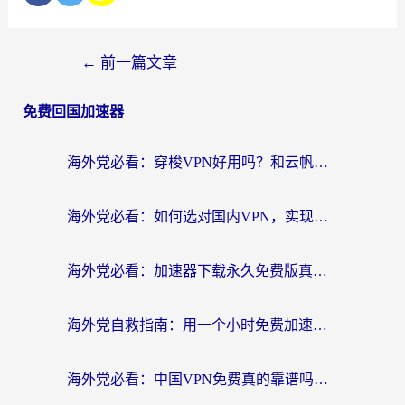
←
前一篇文章
免费回国加速器
海外党必看：穿梭VPN好用吗？和云帆VPN对比哪个回国效果更好？附真实测评+避坑指南
海外党必看：如何选对国内VPN，实现无缝访问国内资源？
海外党必看：加速器下载永久免费版真的存在吗？教你无缝访问国内资源的正确姿势
海外党自救指南：用一个小时免费加速器，轻松打破国内资源访问壁垒？
海外党必看：中国VPN免费真的靠谱吗？手把手教你选对回国加速器