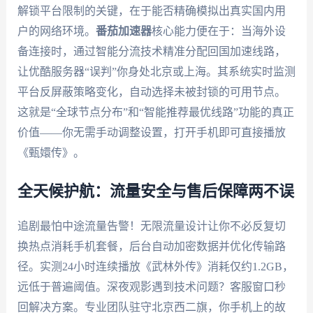
解锁平台限制的关键，在于能否精确模拟出真实国内用
户的网络环境。
番茄加速器
核心能力便在于：当海外设
备连接时，通过智能分流技术精准分配回国加速线路，
让优酷服务器“误判”你身处北京或上海。其系统实时监测
平台反屏蔽策略变化，自动选择未被封锁的可用节点。
这就是“全球节点分布”和“智能推荐最优线路”功能的真正
价值——你无需手动调整设置，打开手机即可直接播放
《甄嬛传》。
全天候护航：流量安全与售后保障两不误
追剧最怕中途流量告警！无限流量设计让你不必反复切
换热点消耗手机套餐，后台自动加密数据并优化传输路
径。实测24小时连续播放《武林外传》消耗仅约1.2GB，
远低于普遍阈值。深夜观影遇到技术问题？客服窗口秒
回解决方案。专业团队驻守北京西二旗，你手机上的故