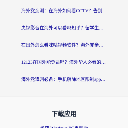
海外党亲测：在海外如何看CCTV？告别“仅限大陆播放”的实用指南
央视影音在海外可以看吗知乎？留学生亲测：3步解决地域限制+追剧自由
在国外怎么看咪咕视频软件？海外党亲测有效的回国加速方案
12123在国外能登录吗？海外华人必看的回国加速实用指南
海外党追剧必备：手机解除地区限制app怎么选？解决央视视频&国内剧地区限制全指南
下载应用