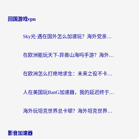
回国游戏vpn
Sky光·遇在国外怎么加速玩？海外党亲测有效的国服游戏加速指南
在欧洲能玩天下-异兽山海吗手游？海外玩家的加速器生存指南
在欧洲怎么打绝地求生：未来之役不卡？留学生亲测的加速器避坑指南
人在美国玩BanG加速器，我的延迟终于绿了
海外玩坦克世界总卡顿？海外坦克世界加速器有哪些？实测好用的选择在这里
影音加速器