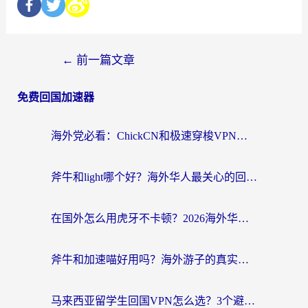
←
前一篇文章
免费回国加速器
海外党必看：ChickCN和极速穿梭VPN好用吗？3招教你选对回国加速器无缝刷国内资源
斧牛和light哪个好？海外华人最关心的回国加速器选择难题，一篇讲透
在国外怎么用虎牙不卡顿？2026海外华人亲测有效的回国加速器选择指南
斧牛和加速喵好用吗？海外游子的真实选择困境
马来西亚留学生回国VPN怎么选？3个避坑点+1款实测好用的加速器推荐