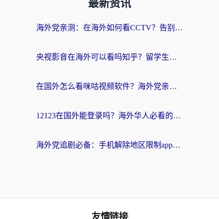
最新资讯
海外党亲测：在海外如何看CCTV？告别“仅限大陆播放”的实用指南
央视影音在海外可以看吗知乎？留学生亲测：3步解决地域限制+追剧自由
在国外怎么看咪咕视频软件？海外党亲测有效的回国加速方案
12123在国外能登录吗？海外华人必看的回国加速实用指南
海外党追剧必备：手机解除地区限制app怎么选？解决央视视频&国内剧地区限制全指南
友情链接