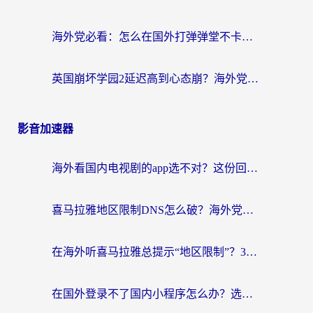
海外党必看：怎么在国外打弹弹堂不卡？番茄加速器亲测指南
英国崩坏学园2延迟高到心态崩？海外党国服游戏加速终极指南
影音加速器
海外看国内电视剧的app选不对？这份回国加速器避坑指南帮你流畅追剧
喜马拉雅地区限制DNS怎么破？海外党听国内音乐听书的终极解决方案
在海外听喜马拉雅总提示“地区限制”？3步轻松解除+听国内音乐全攻略
在国外登录不了国内小程序怎么办？选对回国加速器，轻松解锁国内资源