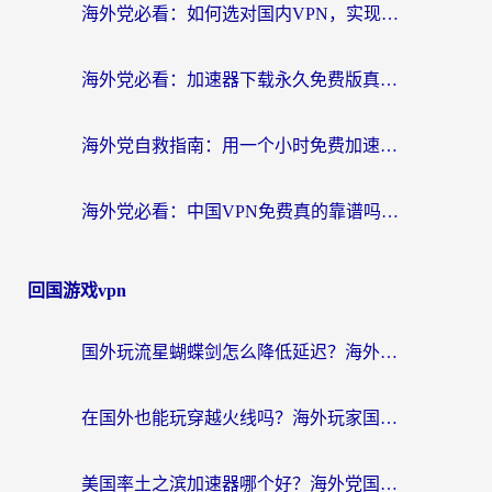
海外党必看：如何选对国内VPN，实现无缝访问国内资源？
海外党必看：加速器下载永久免费版真的存在吗？教你无缝访问国内资源的正确姿势
海外党自救指南：用一个小时免费加速器，轻松打破国内资源访问壁垒？
海外党必看：中国VPN免费真的靠谱吗？手把手教你选对回国加速器
回国游戏vpn
国外玩流星蝴蝶剑怎么降低延迟？海外党必看的加速秘籍（含欧洲鸣潮&彩虹岛优化攻略）
在国外也能玩穿越火线吗？海外玩家国服游戏畅玩终极指南
美国率土之滨加速器哪个好？海外党国服游戏畅玩终极指南（附多游戏解决方案）