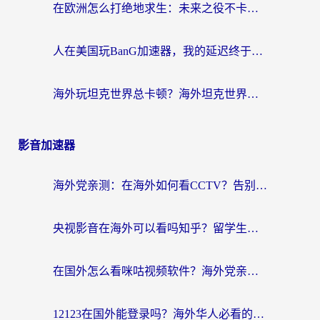
在欧洲怎么打绝地求生：未来之役不卡？留学生亲测的加速器避坑指南
人在美国玩BanG加速器，我的延迟终于绿了
海外玩坦克世界总卡顿？海外坦克世界加速器有哪些？实测好用的选择在这里
影音加速器
海外党亲测：在海外如何看CCTV？告别“仅限大陆播放”的实用指南
央视影音在海外可以看吗知乎？留学生亲测：3步解决地域限制+追剧自由
在国外怎么看咪咕视频软件？海外党亲测有效的回国加速方案
12123在国外能登录吗？海外华人必看的回国加速实用指南