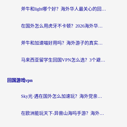
斧牛和light哪个好？海外华人最关心的回国加速器选择难题，一篇讲透
在国外怎么用虎牙不卡顿？2026海外华人亲测有效的回国加速器选择指南
斧牛和加速喵好用吗？海外游子的真实选择困境
马来西亚留学生回国VPN怎么选？3个避坑点+1款实测好用的加速器推荐
回国游戏vpn
Sky光·遇在国外怎么加速玩？海外党亲测有效的国服游戏加速指南
在欧洲能玩天下-异兽山海吗手游？海外玩家的加速器生存指南