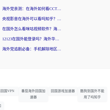
海外党亲测：在海外如何看CCTV？告别“仅限大陆播放”的实用指南
央视影音在海外可以看吗知乎？留学生亲测：3步解决地域限制+追剧自由
在国外怎么看咪咕视频软件？海外党亲测有效的回国加速方案
12123在国外能登录吗？海外华人必看的回国加速实用指南
海外党追剧必备：手机解除地区限制app怎么选？解决央视视频&国内剧地区限制全指南
回国VPN
番茄海外回国加
回国游戏加速器
酷狗到国外不能
速器
用了吗知乎
加