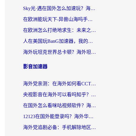
Sky光·遇在国外怎么加速玩？海外党亲测有效的国服游戏加速指南
在欧洲能玩天下-异兽山海吗手游？海外玩家的加速器生存指南
在欧洲怎么打绝地求生：未来之役不卡？留学生亲测的加速器避坑指南
人在美国玩BanG加速器，我的延迟终于绿了
海外玩坦克世界总卡顿？海外坦克世界加速器有哪些？实测好用的选择在这里
影音加速器
海外党亲测：在海外如何看CCTV？告别“仅限大陆播放”的实用指南
央视影音在海外可以看吗知乎？留学生亲测：3步解决地域限制+追剧自由
在国外怎么看咪咕视频软件？海外党亲测有效的回国加速方案
12123在国外能登录吗？海外华人必看的回国加速实用指南
海外党追剧必备：手机解除地区限制app怎么选？解决央视视频&国内剧地区限制全指南