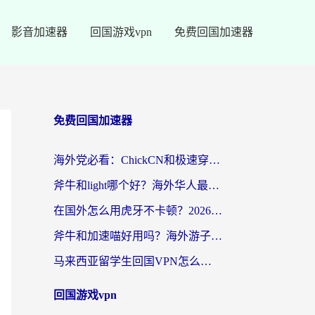
影音加速器
回国游戏vpn
免费回国加速器
免费回国加速器
海外党必看：ChickCN和极速穿梭VPN好用吗？3招教你选对回国加速器无缝刷国内资源
斧牛和light哪个好？海外华人最关心的回国加速器选择难题，一篇讲透
在国外怎么用虎牙不卡顿？2026海外华人亲测有效的回国加速器选择指南
斧牛和加速喵好用吗？海外游子的真实选择困境
马来西亚留学生回国VPN怎么选？3个避坑点+1款实测好用的加速器推荐
回国游戏vpn