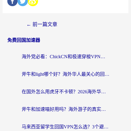
←
前一篇文章
免费回国加速器
海外党必看：ChickCN和极速穿梭VPN好用吗？3招教你选对回国加速器无缝刷国内资源
斧牛和light哪个好？海外华人最关心的回国加速器选择难题，一篇讲透
在国外怎么用虎牙不卡顿？2026海外华人亲测有效的回国加速器选择指南
斧牛和加速喵好用吗？海外游子的真实选择困境
马来西亚留学生回国VPN怎么选？3个避坑点+1款实测好用的加速器推荐