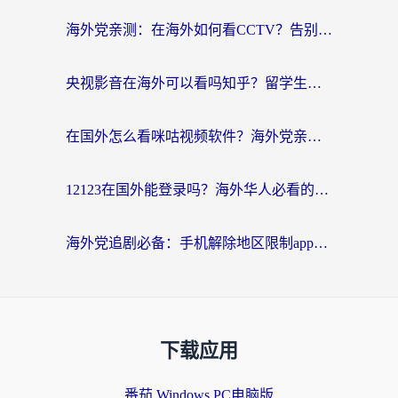
海外党亲测：在海外如何看CCTV？告别“仅限大陆播放”的实用指南
央视影音在海外可以看吗知乎？留学生亲测：3步解决地域限制+追剧自由
在国外怎么看咪咕视频软件？海外党亲测有效的回国加速方案
12123在国外能登录吗？海外华人必看的回国加速实用指南
海外党追剧必备：手机解除地区限制app怎么选？解决央视视频&国内剧地区限制全指南
下载应用
番茄 Windows PC电脑版