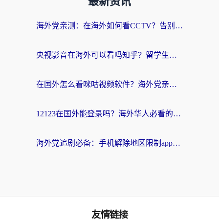
最新资讯
海外党亲测：在海外如何看CCTV？告别“仅限大陆播放”的实用指南
央视影音在海外可以看吗知乎？留学生亲测：3步解决地域限制+追剧自由
在国外怎么看咪咕视频软件？海外党亲测有效的回国加速方案
12123在国外能登录吗？海外华人必看的回国加速实用指南
海外党追剧必备：手机解除地区限制app怎么选？解决央视视频&国内剧地区限制全指南
友情链接