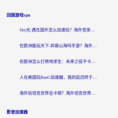
回国游戏vpn
Sky光·遇在国外怎么加速玩？海外党亲测有效的国服游戏加速指南
在欧洲能玩天下-异兽山海吗手游？海外玩家的加速器生存指南
在欧洲怎么打绝地求生：未来之役不卡？留学生亲测的加速器避坑指南
人在美国玩BanG加速器，我的延迟终于绿了
海外玩坦克世界总卡顿？海外坦克世界加速器有哪些？实测好用的选择在这里
影音加速器